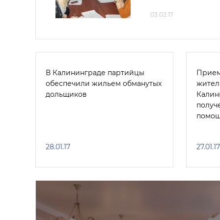
03.02.17
В Калининграде партийцы
Прием
обеспечили жильем обманутых
жител
дольщиков
Калин
получ
помо
28.01.17
27.01.17