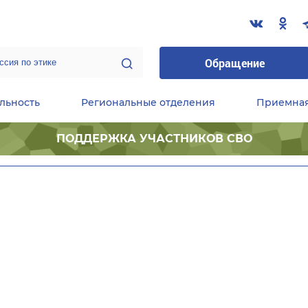
Обращение
льность
Региональные отделения
Приемна
ПОДДЕРЖКА УЧАСТНИКОВ СВО
ественные приемные Председателя Партии
Центральный исполнительный комитет партии
Фракция «Единой России» в ГД ФС РФ