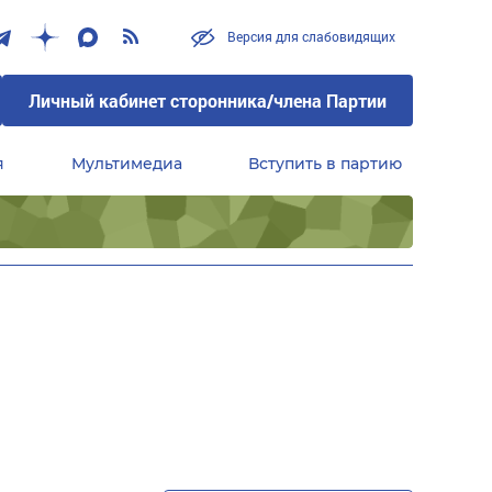
Версия для слабовидящих
Личный кабинет сторонника/члена Партии
я
Мультимедиа
Вступить в партию
Центральный совет сторонников партии «Единая Россия»