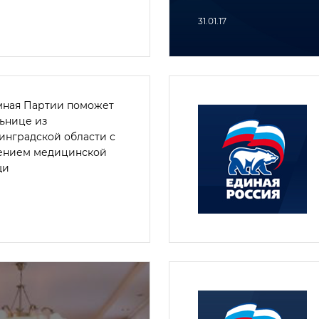
31.01.17
ная Партии поможет
ьнице из
инградской области с
ением медицинской
щи