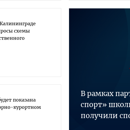
 Калининграде
просы схемы
ственного
В рамках па
будет показана
спорт» школ
орно-курортном
получили сп