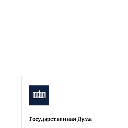
Государственная Дума
Фра
Росс