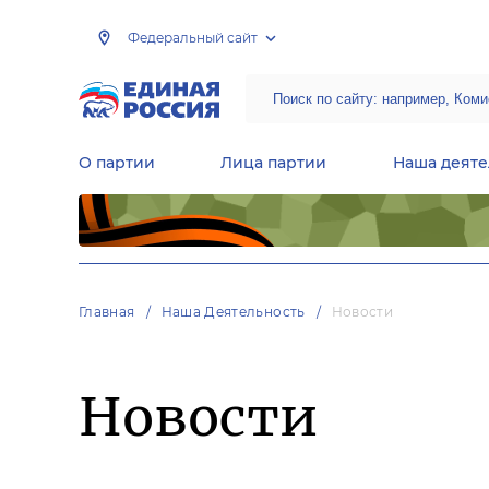
Федеральный сайт
О партии
Лица партии
Наша деяте
Центральная общественная приемная Председателя партии «Единая Россия»
Народная программа «Единой России»
Региональные общ
Руководящий состав Межрегиональных координационных советов
Центральная контрольная комиссия партии
Главная
Наша Деятельность
Новости
Новости