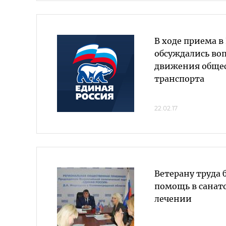
В ходе приема в
обсуждались во
движения обще
транспорта
22.02.17
Ветерану труда 
помощь в санат
лечении