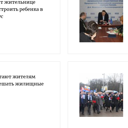
ет жительнице
троить ребенка в
ус
гают жителям
решать жилищные