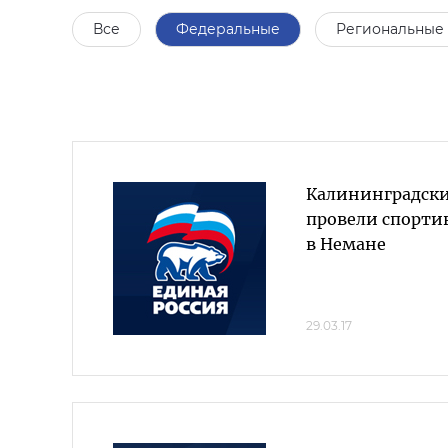
Все
Федеральные
Региональные
Калининградск
провели спорти
в Немане
29.03.17