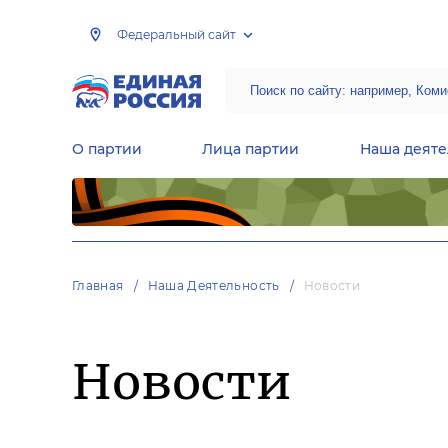
Федеральный сайт
О партии
Лица партии
Наша деяте
Центральная общественная приемная Председателя партии «Единая Россия»
Народная программа «Единой России»
Региональные общ
Руководящий состав Межрегиональных координационных советов
Центральная контрольная комиссия партии
Главная
Наша Деятельность
Новости
Новости