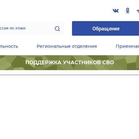
Обращение
льность
Региональные отделения
Приемна
ПОДДЕРЖКА УЧАСТНИКОВ СВО
ественные приемные Председателя Партии
Центральный исполнительный комитет партии
Фракция «Единой России» в ГД ФС РФ