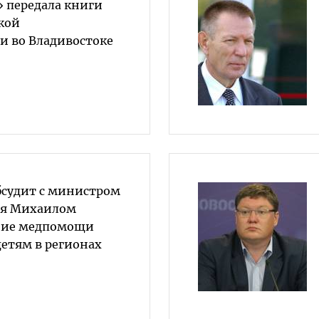
» передала книги
кой
и во Владивостоке
бсудит с министром
ия Михаилом
ние медпомощи
етям в регионах