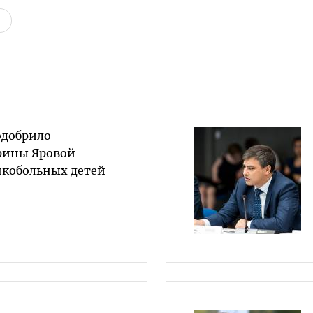
одобрило
рины Яровой
нкобольных детей