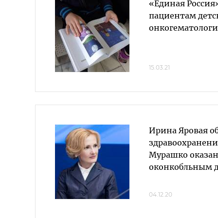
«Единая Россия
пациентам детс
онкогематологи
15.03.21
Ирина Яровая о
здравоохранен
Мурашко оказа
оконкобльным д
04.12.20