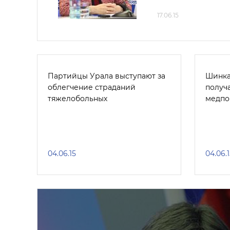
17.06.15
Партийцы Урала выступают за
Шинка
облегчение страданий
получ
тяжелобольных
медп
04.06.15
04.06.1