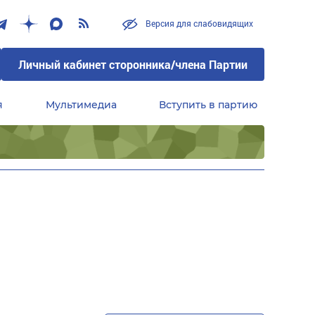
Версия для слабовидящих
Личный кабинет сторонника/члена Партии
я
Мультимедиа
Вступить в партию
Центральный совет сторонников партии «Единая Россия»