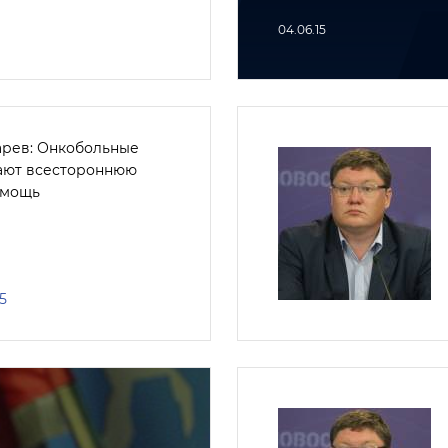
04.06.15
рев: Онкобольные
ают всестороннюю
омощь
5