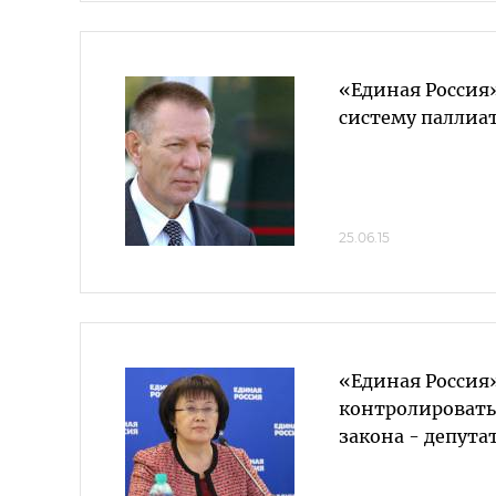
«Единая Россия
систему палли
25.06.15
«Единая Россия»
контролировать
закона - депута