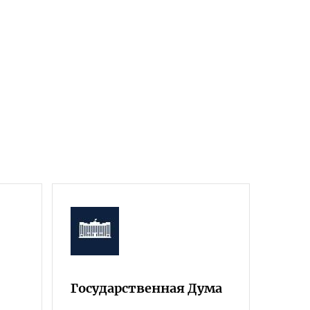
Государственная Дума
Фра
Росс