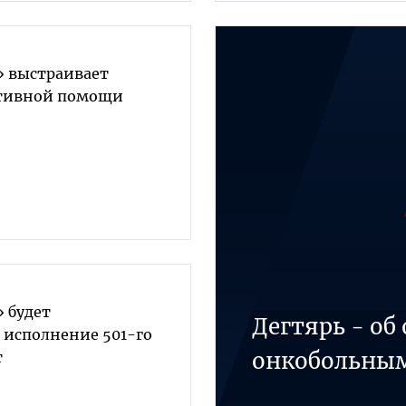
» выстраивает
ативной помощи
 будет
Дегтярь - о
 исполнение 501-го
онкобольным
т