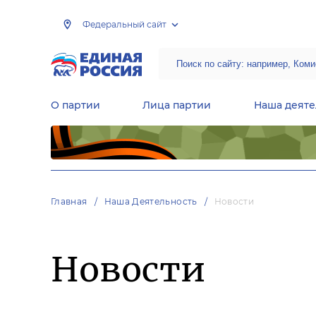
Федеральный сайт
О партии
Лица партии
Наша деяте
Центральная общественная приемная Председателя партии «Единая Россия»
Народная программа «Единой России»
Региональные общ
Руководящий состав Межрегиональных координационных советов
Центральная контрольная комиссия партии
Главная
Наша Деятельность
Новости
Новости