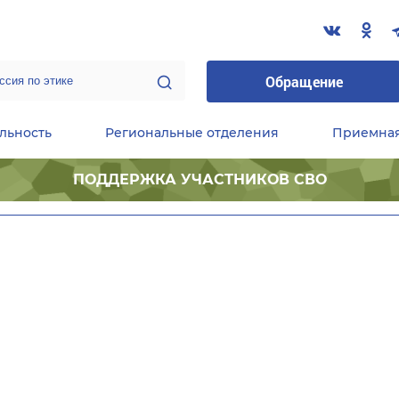
Обращение
льность
Региональные отделения
Приемна
ПОДДЕРЖКА УЧАСТНИКОВ СВО
ественные приемные Председателя Партии
Центральный исполнительный комитет партии
Фракция «Единой России» в ГД ФС РФ