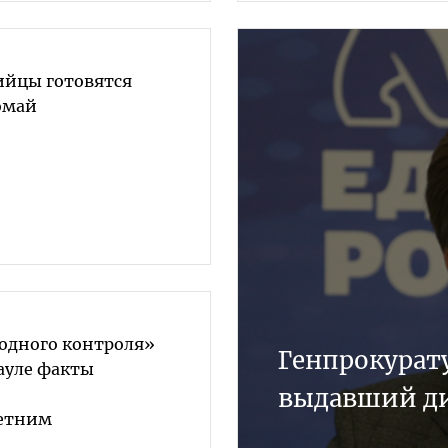
ийцы готовятся
омай
одного контроля»
Генпрокурату
ауле факты
выдавший д
етним