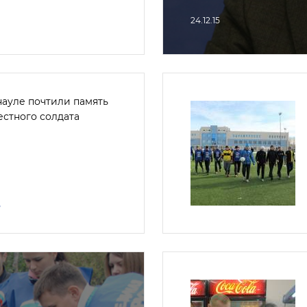
24.12.15
науле почтили память
естного солдата
5