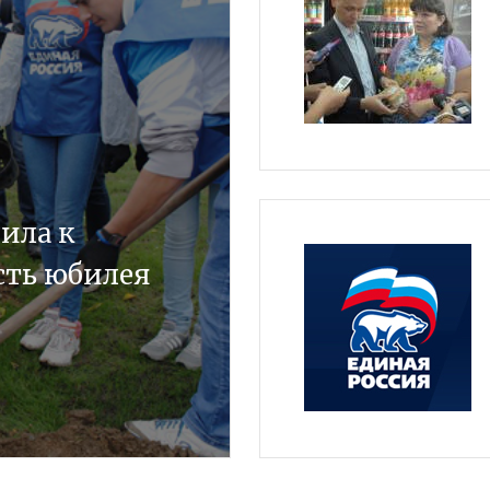
ила к
есть юбилея