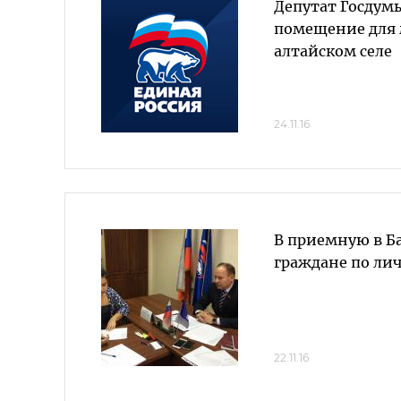
Депутат Госдум
помещение для 
алтайском селе
24.11.16
В приемную в Б
граждане по ли
22.11.16