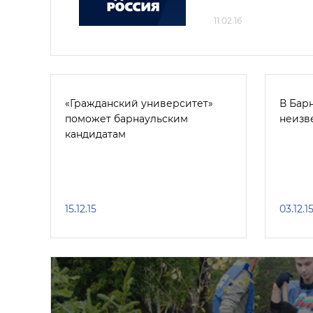
11.02.16
«Гражданский университет»
В Бар
поможет барнаульским
неизв
кандидатам
15.12.15
03.12.1