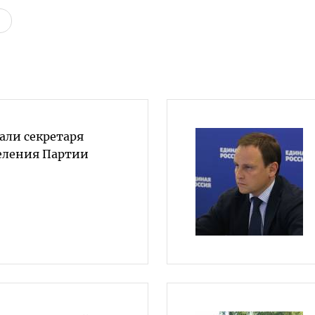
али секретаря
еления Партии