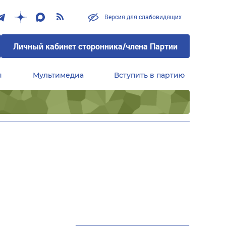
Версия для слабовидящих
Личный кабинет сторонника/члена Партии
я
Мультимедиа
Вступить в партию
Центральный совет сторонников партии «Единая Россия»