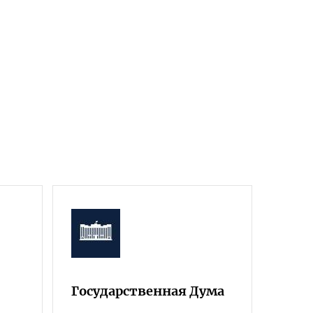
Государственная Дума
Фра
Росс