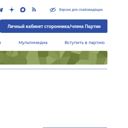
Версия для слабовидящих
Личный кабинет сторонника/члена Партии
я
Мультимедиа
Вступить в партию
Центральный совет сторонников партии «Единая Россия»