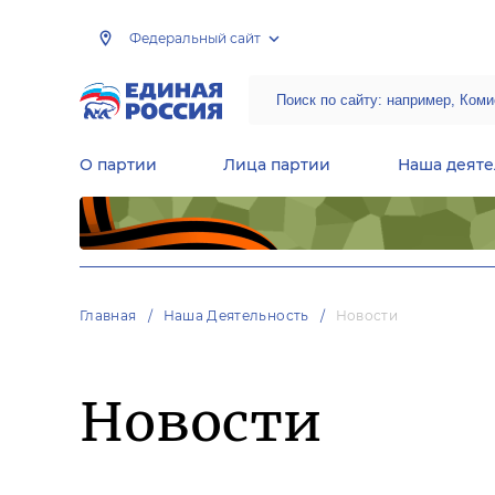
Федеральный сайт
О партии
Лица партии
Наша деяте
Центральная общественная приемная Председателя партии «Единая Россия»
Народная программа «Единой России»
Региональные общ
Руководящий состав Межрегиональных координационных советов
Центральная контрольная комиссия партии
Главная
Наша Деятельность
Новости
Новости