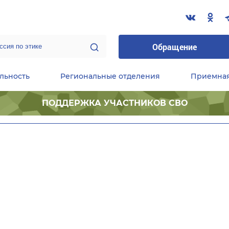
Обращение
льность
Региональные отделения
Приемна
ПОДДЕРЖКА УЧАСТНИКОВ СВО
ественные приемные Председателя Партии
Центральный исполнительный комитет партии
Фракция «Единой России» в ГД ФС РФ