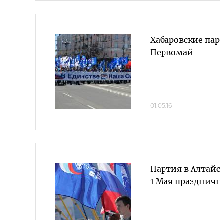
Хабаровские па
Первомай
01.05.16
Партия в Алтай
1 Мая праздни