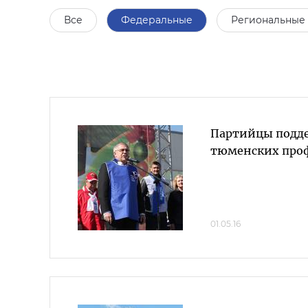
Все
Федеральные
Региональные
Партийцы подд
тюменских про
01.05.16