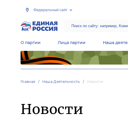
Федеральный сайт
О партии
Лица партии
Наша деяте
Центральная общественная приемная Председателя партии «Единая Россия»
Народная программа «Единой России»
Региональные общ
Руководящий состав Межрегиональных координационных советов
Центральная контрольная комиссия партии
Главная
Наша Деятельность
Новости
Новости