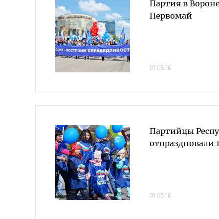
Партия в Ворон
Первомай
01.05.16
Партийцы Респу
отпраздновали 
01.05.16