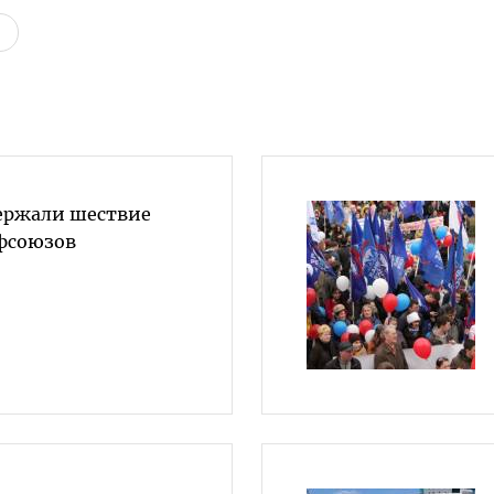
ержали шествие
фсоюзов