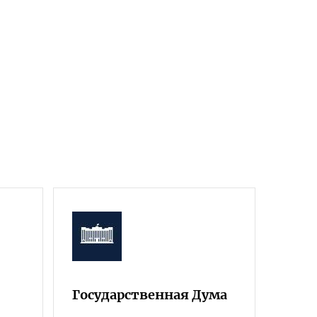
Государственная Дума
Фра
Росс