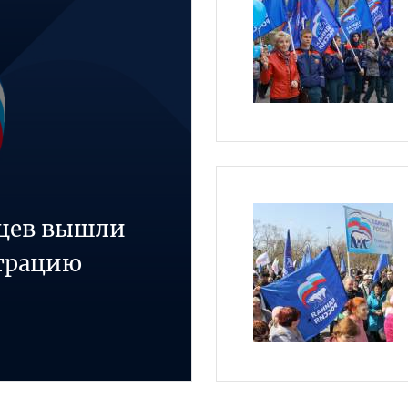
рцев вышли
трацию