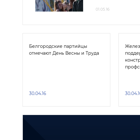
01.05.16
Белгородские партийцы
Желез
отмечают День Весны и Труда
подде
конст
профс
30.04.16
30.04.1