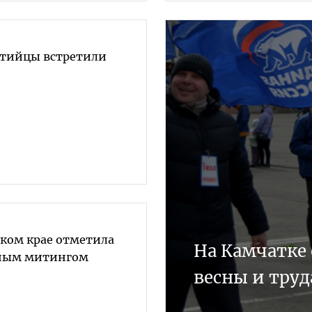
ртийцы встретили
ском крае отметила
На Камчатке
чным митингом
весны и труд