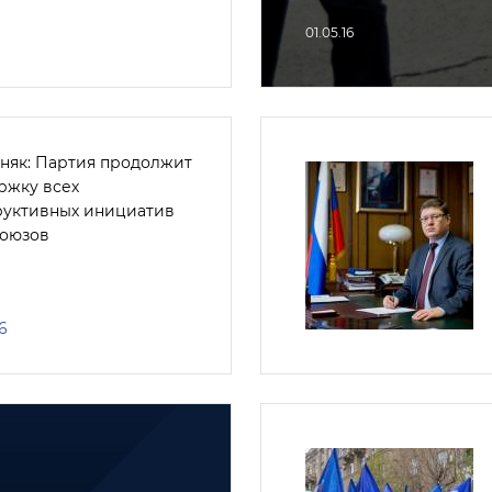
01.05.16
няк: Партия продолжит
ржку всех
руктивных инициатив
оюзов
6