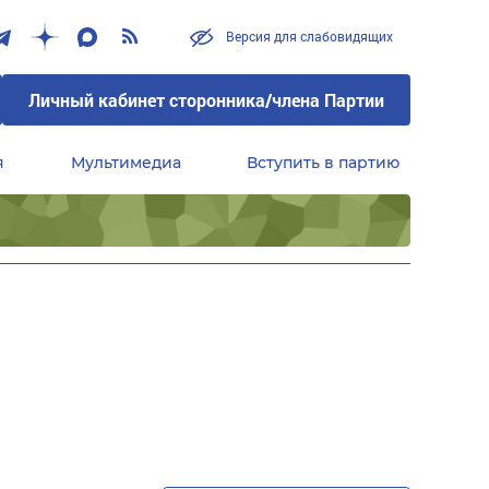
Версия для слабовидящих
Личный кабинет сторонника/члена Партии
я
Мультимедиа
Вступить в партию
Центральный совет сторонников партии «Единая Россия»