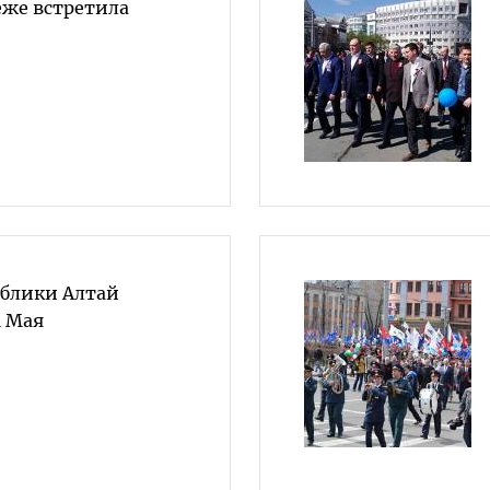
еже встретила
блики Алтай
1 Мая