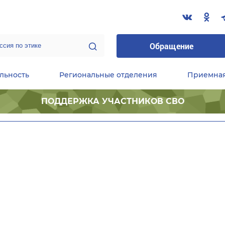
Обращение
льность
Региональные отделения
Приемна
ПОДДЕРЖКА УЧАСТНИКОВ СВО
ественные приемные Председателя Партии
Центральный исполнительный комитет партии
Фракция «Единой России» в ГД ФС РФ