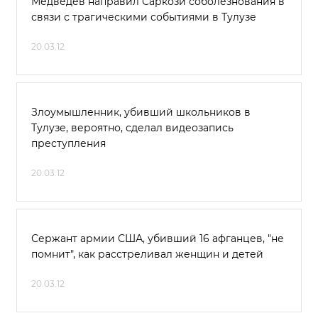
Медведев направил Саркози соболезнования в
связи с трагическими событиями в Тулузе
20.03.12
Злоумышленник, убивший школьников в
Тулузе, вероятно, сделал видеозапись
преступления
20.03.12
Сержант армии США, убивший 16 афганцев, "не
помнит", как расстреливал женщин и детей
20.03.12