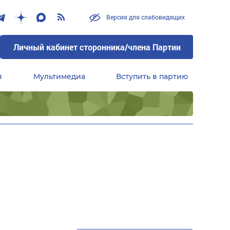
Версия для слабовидящих
Личный кабинет сторонника/члена Партии
я
Мультимедиа
Вступить в партию
Центральный совет сторонников партии «Единая Россия»