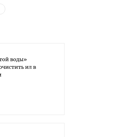
той воды»
очистить ил в
и