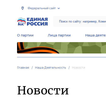
Федеральный сайт
О партии
Лица партии
Наша деяте
Центральная общественная приемная Председателя партии «Единая Россия»
Народная программа «Единой России»
Региональные общ
Руководящий состав Межрегиональных координационных советов
Центральная контрольная комиссия партии
Главная
Наша Деятельность
Новости
Новости