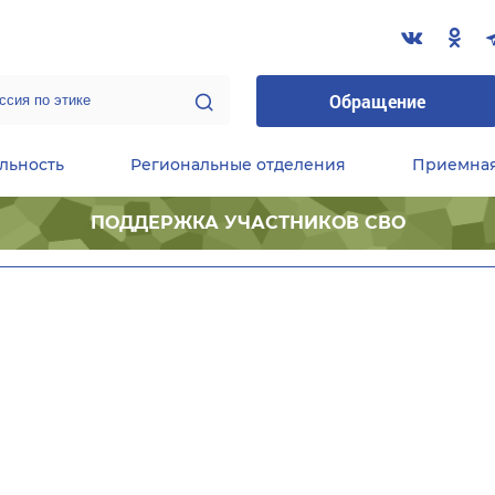
Обращение
льность
Региональные отделения
Приемна
ПОДДЕРЖКА УЧАСТНИКОВ СВО
ественные приемные Председателя Партии
Центральный исполнительный комитет партии
Фракция «Единой России» в ГД ФС РФ