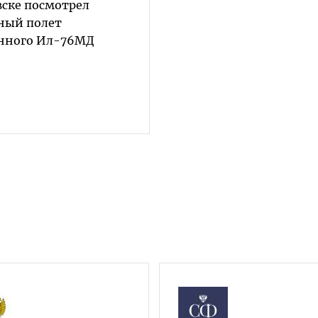
вске посмотрел
ный полет
нного Ил-76МД