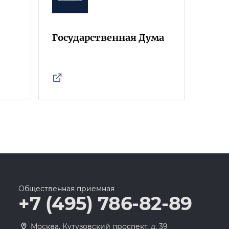
Государственная Дума
Фра
Росс
Общественная приемная
+7 (495) 786-82-89
Москва, Кутузовский проспект, д. 39