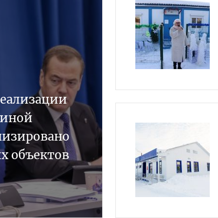
реализации
диной
низировано
ых объектов