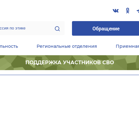
Обращение
льность
Региональные отделения
Приемна
ПОДДЕРЖКА УЧАСТНИКОВ СВО
ественные приемные Председателя Партии
Центральный исполнительный комитет партии
Фракция «Единой России» в ГД ФС РФ