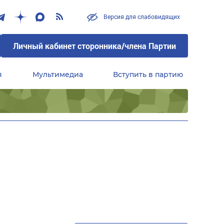
Версия для слабовидящих
Личный кабинет сторонника/члена Партии
я
Мультимедиа
Вступить в партию
Центральный совет сторонников партии «Единая Россия»