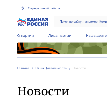
Федеральный сайт
О партии
Лица партии
Наша деяте
Центральная общественная приемная Председателя партии «Единая Россия»
Народная программа «Единой России»
Региональные общ
Руководящий состав Межрегиональных координационных советов
Центральная контрольная комиссия партии
Главная
Наша Деятельность
Новости
Новости