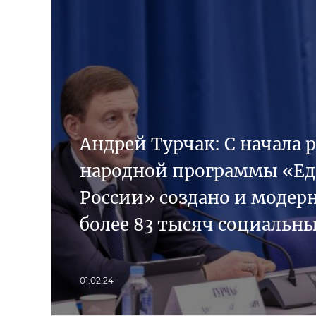
Андрей Турчак: С начала 
народной программы «Е
России» создано и модер
более 83 тысяч социальн
01.02.24