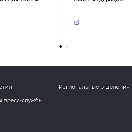
ртии
Региональные отделения
ы пресс-службы