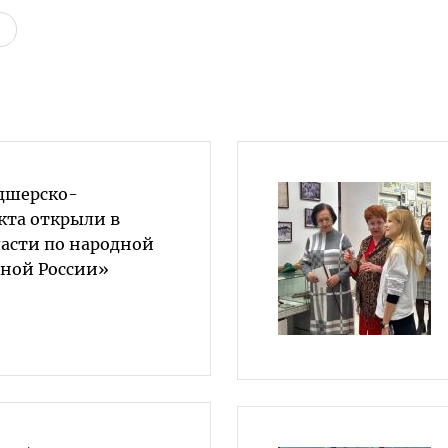
дшерско-
кта открыли в
асти по народной
ной России»