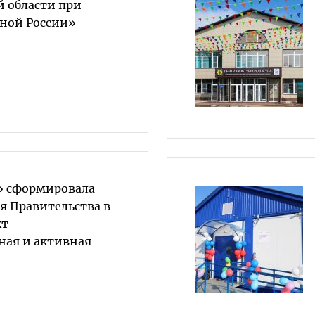
й области при
ной России»
» сформировала
я Правительства в
кт
ая и активная