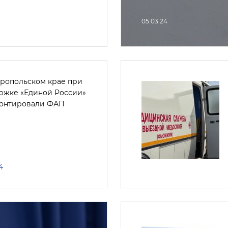
05.03.24
вропольском крае при
ржке «Единой России»
онтировали ФАП
4