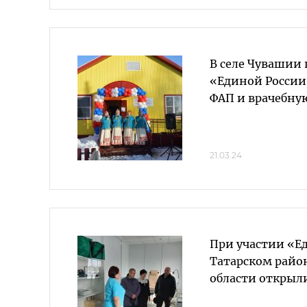
В селе Чувашии
«Единой России
ФАП и врачебну
21.03.24
При участии «Е
Татарском райо
области открыл