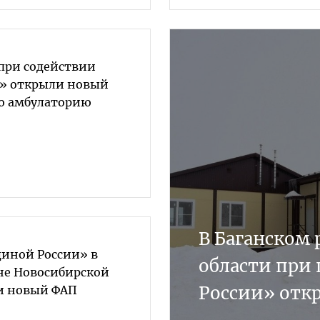
 при содействии
» открыли новый
ю амбулаторию
В Баганском
диной России» в
области при
не Новосибирской
России» отк
и новый ФАП