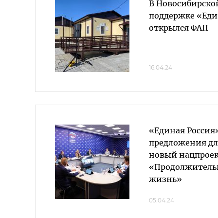
В Новосибирско
поддержке «Еди
открылся ФАП
16.04.24
«Единая Россия
предложения дл
новый нацпрое
«Продолжительн
жизнь»
05.04.24