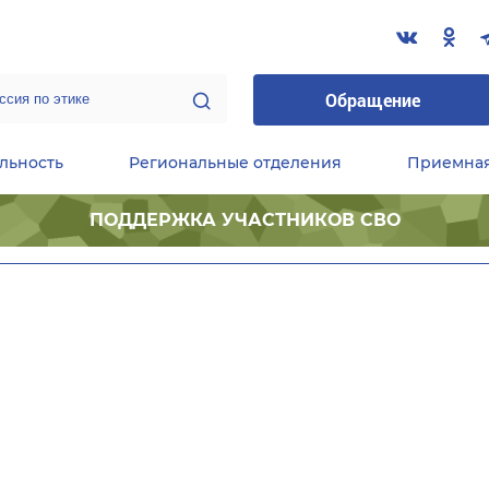
Обращение
льность
Региональные отделения
Приемна
ПОДДЕРЖКА УЧАСТНИКОВ СВО
ественные приемные Председателя Партии
Центральный исполнительный комитет партии
Фракция «Единой России» в ГД ФС РФ