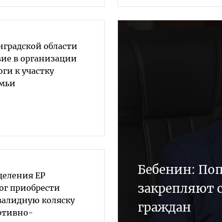
нградской области
вие в организации
ги к участку
емьи
Бебенин: По
деления ЕР
закрепляют 
ог приобрести
алидную коляску
граждан
ортивно-