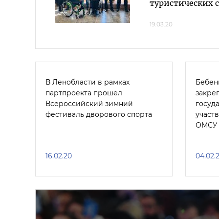
туристических 
19.03.20
В Ленобласти в рамках
Бебен
партпроекта прошел
закре
Всероссийский зимний
госуд
фестиваль дворового спорта
участ
ОМСУ
16.02.20
04.02.