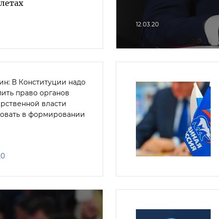
слетах
12.03.20
ин: В Конституции надо
пить право органов
арственной власти
вовать в формировании
20