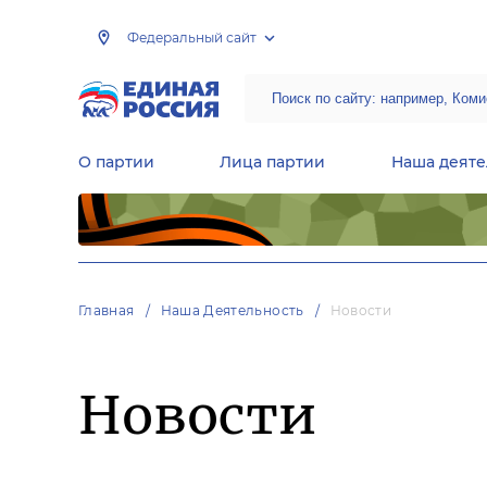
Федеральный сайт
О партии
Лица партии
Наша деяте
Центральная общественная приемная Председателя партии «Единая Россия»
Народная программа «Единой России»
Региональные общ
Руководящий состав Межрегиональных координационных советов
Центральная контрольная комиссия партии
Главная
Наша Деятельность
Новости
Новости