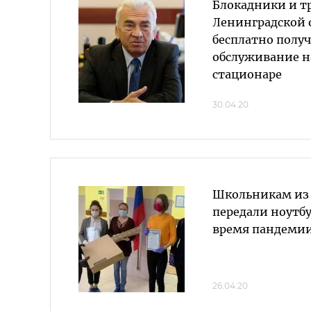
Блокадники и т
Ленинградской 
бесплатно полу
обслуживание н
стационаре
30.04.20
Школьникам из
передали ноутбу
время пандеми
26.04.20