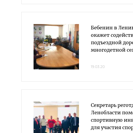
Бебенин в Лени
окажет содейст
подъездной доро
многодетной с
19.03.20
Секретарь регот
Ленобласти пом
спортивную инв
для участия сп