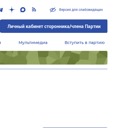
Версия для слабовидящих
Личный кабинет сторонника/члена Партии
я
Мультимедиа
Вступить в партию
Центральный совет сторонников партии «Единая Россия»