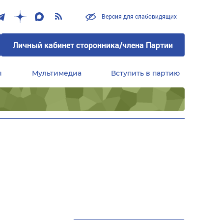
Версия для слабовидящих
Личный кабинет сторонника/члена Партии
я
Мультимедиа
Вступить в партию
Центральный совет сторонников партии «Единая Россия»