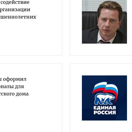
 содействие
организации
ршеннолетних
ы оформил
рналы для
тского дома