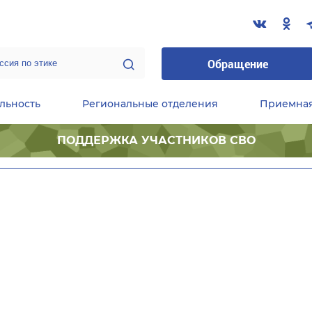
Обращение
льность
Региональные отделения
Приемна
ПОДДЕРЖКА УЧАСТНИКОВ СВО
ественные приемные Председателя Партии
Центральный исполнительный комитет партии
Фракция «Единой России» в ГД ФС РФ