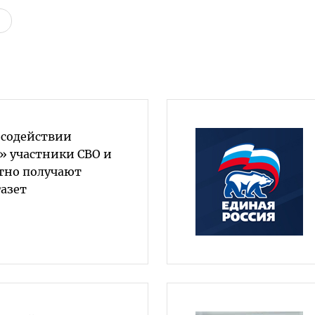
 содействии
» участники СВО и
атно получают
газет