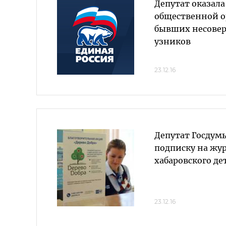
Депутат оказала
общественной 
бывших несове
узников
23.12.16
Депутат Госдум
подписку на жу
хабаровского де
23.12.16