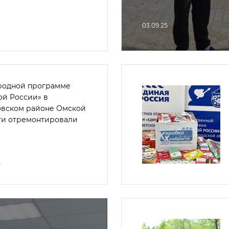
03.09.25
родной программе
ой России» в
овском районе Омской
ти отремонтировали
5