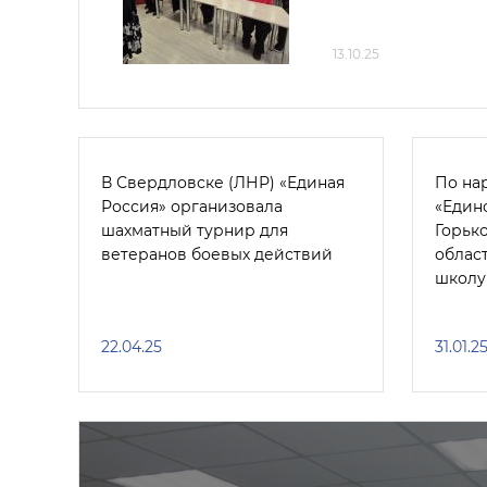
13.10.25
В Свердловске (ЛНР) «Единая
По на
Россия» организовала
«Един
шахматный турнир для
Горьк
ветеранов боевых действий
облас
школу
22.04.25
31.01.2