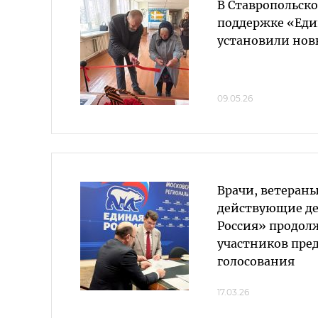
В Ставропольско
поддержке «Еди
установили нов
09.05.26
Врачи, ветераны
действующие де
Россия» продол
участников пре
голосования
17.03.26