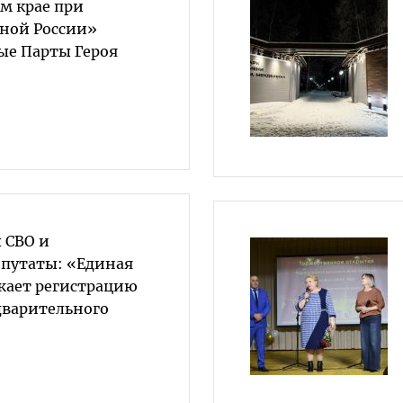
м крае при
ной России»
ые Парты Героя
 СВО и
путаты: «Единая
жает регистрацию
дварительного