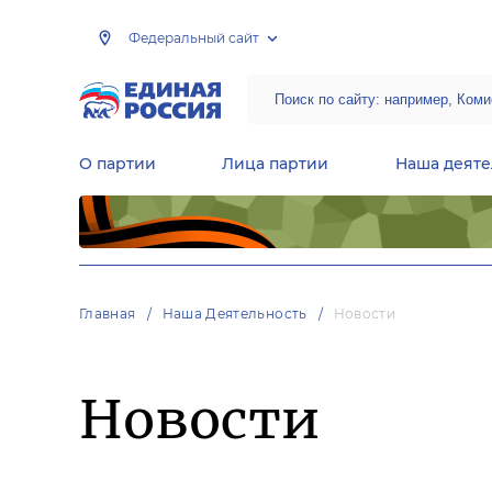
Федеральный сайт
О партии
Лица партии
Наша деяте
Центральная общественная приемная Председателя партии «Единая Россия»
Народная программа «Единой России»
Региональные общ
Руководящий состав Межрегиональных координационных советов
Центральная контрольная комиссия партии
Главная
Наша Деятельность
Новости
Новости