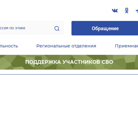
Обращение
льность
Региональные отделения
Приемна
ПОДДЕРЖКА УЧАСТНИКОВ СВО
ественные приемные Председателя Партии
Центральный исполнительный комитет партии
Фракция «Единой России» в ГД ФС РФ