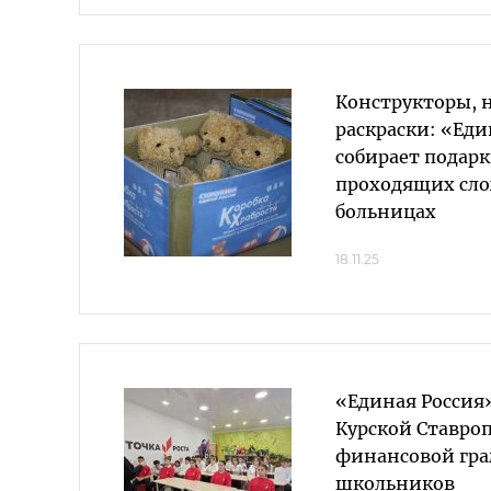
Конструкторы, 
раскраски: «Еди
собирает подарк
проходящих сло
больницах
18.11.25
«Единая Россия»
Курской Ставроп
финансовой гра
школьников