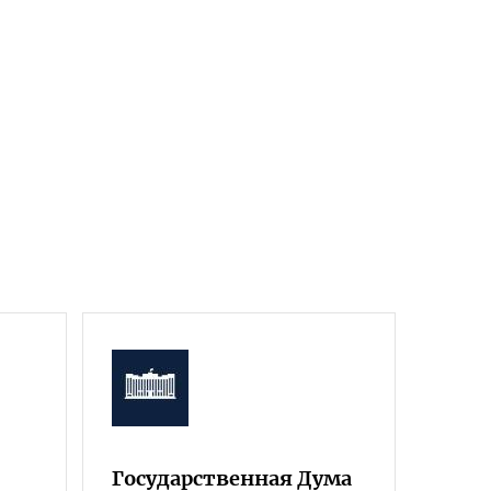
Государственная Дума
Фра