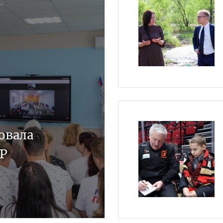
овала
НР