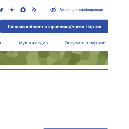
Версия для слабовидящих
Личный кабинет сторонника/члена Партии
я
Мультимедиа
Вступить в партию
Центральный совет сторонников партии «Единая Россия»