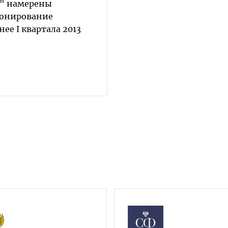
и" намерены
ионирование
ее I квартала 2013