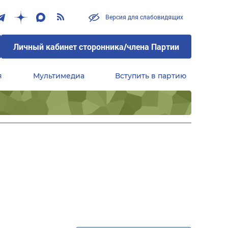
Версия для слабовидящих
Личный кабинет сторонника/члена Партии
я
Мультимедиа
Вступить в партию
Центральный совет сторонников партии «Единая Россия»