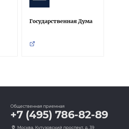
Государственная Дума
Фра
Росс
Общественная приемная
+7 (495) 786-82-89
Москва, Кутузовский проспект, д. 39