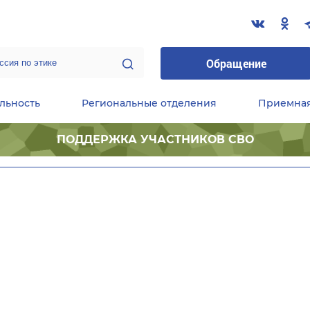
Обращение
льность
Региональные отделения
Приемна
ПОДДЕРЖКА УЧАСТНИКОВ СВО
ественные приемные Председателя Партии
Центральный исполнительный комитет партии
Фракция «Единой России» в ГД ФС РФ