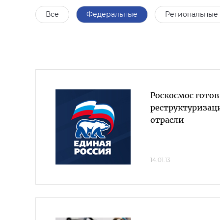
Все
Федеральные
Региональные
Роскосмос готов
реструктуриза
отрасли
14.01.13