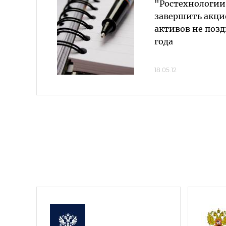
"Ростехнологи
завершить акц
активов не поздн
года
18.05.12