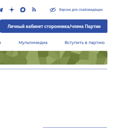
Версия для слабовидящих
Личный кабинет сторонника/члена Партии
я
Мультимедиа
Вступить в партию
Центральный совет сторонников партии «Единая Россия»