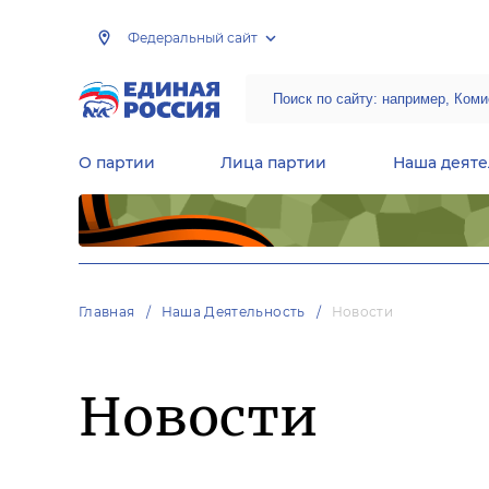
Федеральный сайт
О партии
Лица партии
Наша деяте
Центральная общественная приемная Председателя партии «Единая Россия»
Народная программа «Единой России»
Региональные общ
Руководящий состав Межрегиональных координационных советов
Центральная контрольная комиссия партии
Главная
Наша Деятельность
Новости
Новости