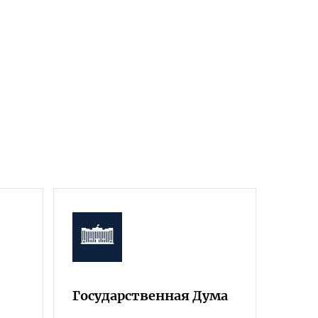
Государственная Дума
Фра
Росс