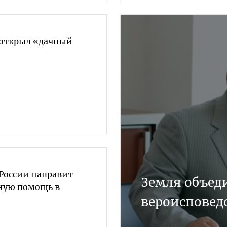
 открыл «дачный
 России направит
Земля объед
ную помощь в
вероисповед