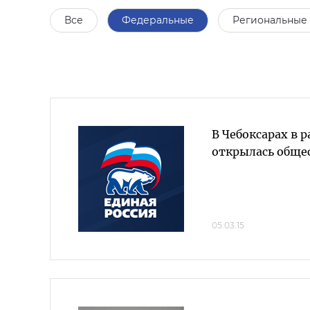
Все
Федеральные
Региональные
В Чебоксарах в 
открылась обще
05.03.15