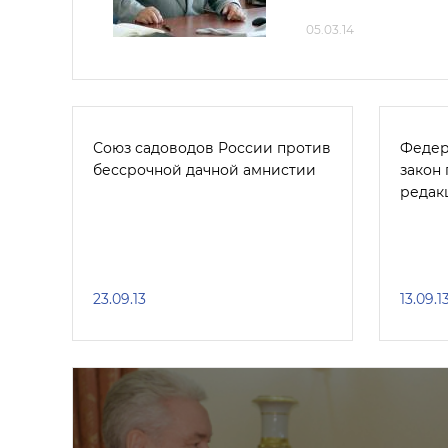
05.03.14
Союз садоводов России против
Федер
бессрочной дачной амнистии
закон
редак
23.09.13
13.09.1