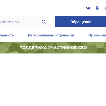
Обращение
льность
Региональные отделения
Приемна
ПОДДЕРЖКА УЧАСТНИКОВ СВО
ественные приемные Председателя Партии
Центральный исполнительный комитет партии
Фракция «Единой России» в ГД ФС РФ