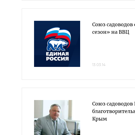
Союз садоводов
сезон» на ВВЦ
13.03.14
Союз садоводов
благотворитель
Крым