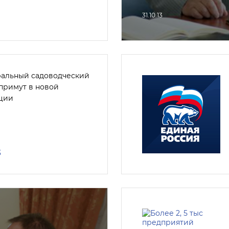
31.10.13
альный садоводческий
 примут в новой
ции
3