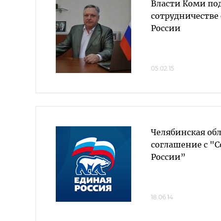
Власти Коми по
сотрудничестве 
России
05.02.15
Челябинская обл
соглашение с "
России”
18.06.14