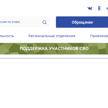
Обращение
льность
Региональные отделения
Приемна
ПОДДЕРЖКА УЧАСТНИКОВ СВО
ественные приемные Председателя Партии
Центральный исполнительный комитет партии
Фракция «Единой России» в ГД ФС РФ