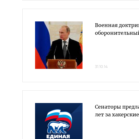
Военная доктри
оборонительный
31.10.14
Сенаторы предла
лет за хакерски