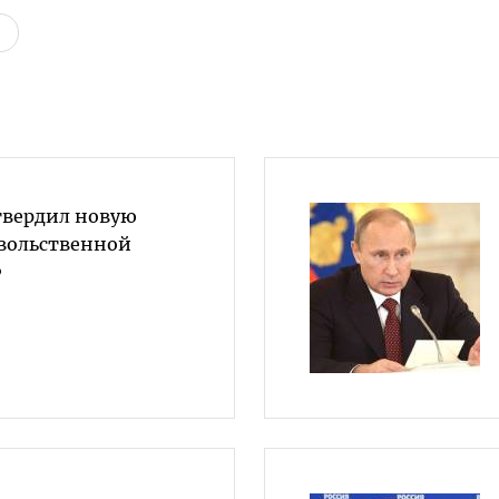
твердил новую
вольственной
Ф