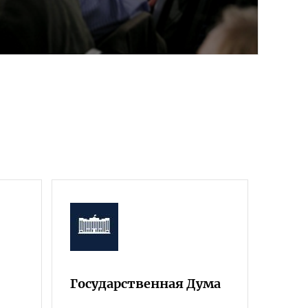
Государственная Дума
Фра
Росс