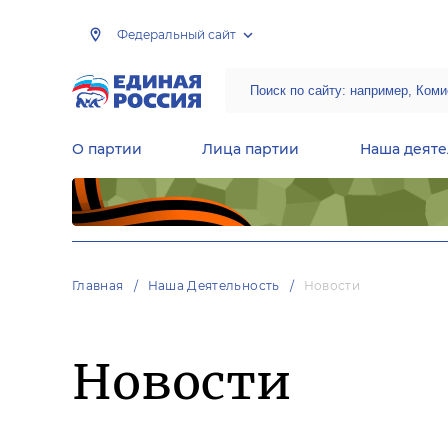
Федеральный сайт
О партии
Лица партии
Наша деяте
Центральная общественная приемная Председателя партии «Единая Россия»
Народная программа «Единой России»
Региональные общ
Руководящий состав Межрегиональных координационных советов
Центральная контрольная комиссия партии
Главная
Наша Деятельность
Новости
Новости