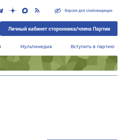
Версия для слабовидящих
Личный кабинет сторонника/члена Партии
я
Мультимедиа
Вступить в партию
Центральный совет сторонников партии «Единая Россия»