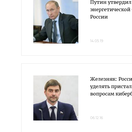
Путин утвердил
энергетической
России
14.05.19
Железняк: Росс
уделять приста
вопросам кибер
06.12.16