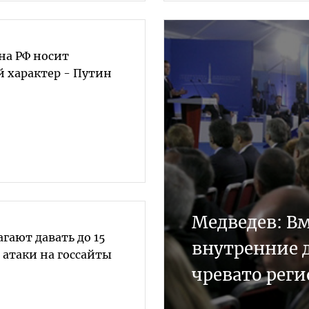
на РФ носит
 характер - Путин
Медведев: В
гают давать до 15
внутренние д
е атаки на госсайты
чревато рег