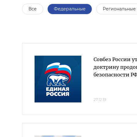
Все
Федеральные
Региональные
Совбез России у
доктрину продо
безопасности Р
27.12.19