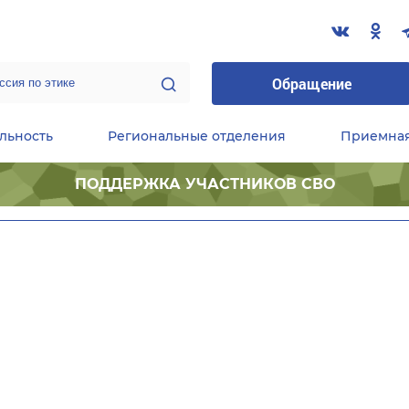
Обращение
льность
Региональные отделения
Приемна
ПОДДЕРЖКА УЧАСТНИКОВ СВО
ественные приемные Председателя Партии
Центральный исполнительный комитет партии
Фракция «Единой России» в ГД ФС РФ