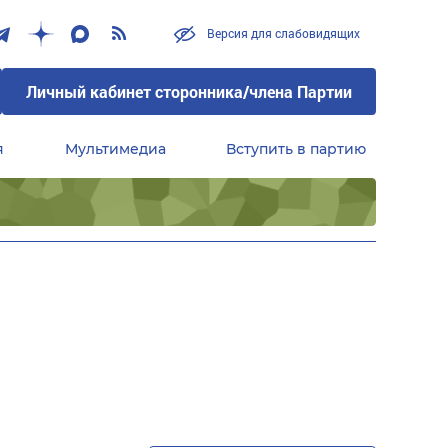
Версия для слабовидящих
Личный кабинет сторонника/члена Партии
я
Мультимедиа
Вступить в партию
Центральный совет сторонников партии «Единая Россия»