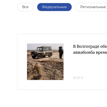
Все
Федеральные
Региональные
В Волгограде о
авиабомба време
16.05.12