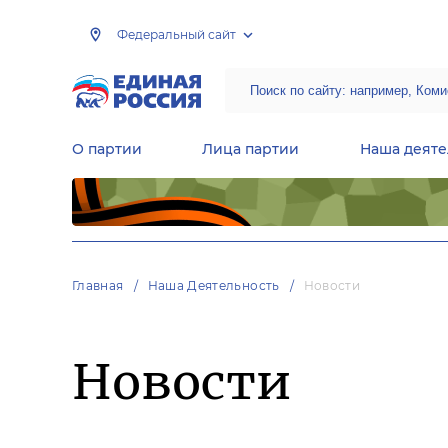
Федеральный сайт
О партии
Лица партии
Наша деяте
Центральная общественная приемная Председателя партии «Единая Россия»
Народная программа «Единой России»
Региональные общ
Руководящий состав Межрегиональных координационных советов
Центральная контрольная комиссия партии
Главная
Наша Деятельность
Новости
Новости