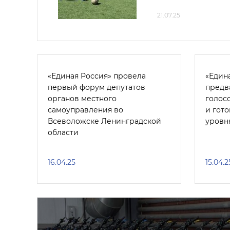
21.07.25
«Единая Россия» провела
«Едина
первый форум депутатов
предв
органов местного
голос
самоуправления во
и гото
Всеволожске Ленинградской
уровн
области
16.04.25
15.04.2