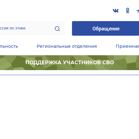
Обращение
льность
Региональные отделения
Приемна
ПОДДЕРЖКА УЧАСТНИКОВ СВО
ественные приемные Председателя Партии
Центральный исполнительный комитет партии
Фракция «Единой России» в ГД ФС РФ