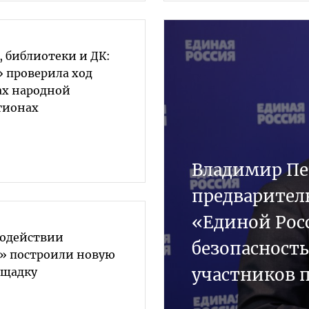
 библиотеки и ДК:
» проверила ход
ах народной
гионах
Владимир Пе
предварител
«Единой Рос
содействии
безопасност
» построили новую
участников 
ощадку