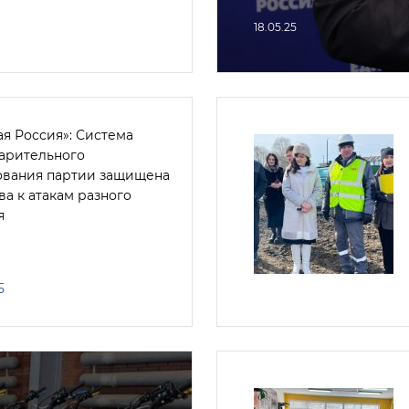
18.05.25
я Россия»: Система
арительного
ования партии защищена
ва к атакам разного
я
5