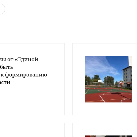
мы от «Единой
 быть
 к формированию
асти