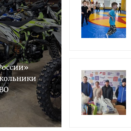
России»
школьники
ВО