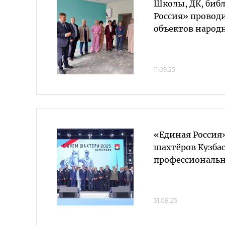
Школы, ДК, биб
Россия» провод
объектов народ
11.09.25
«Единая Россия
шахтёров Кузбас
профессиональ
31.08.25