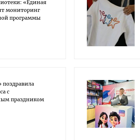
лиотеки: «Единая
ит мониторинг
ной программы
» поздравила
са с
ным праздником