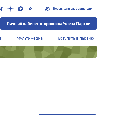
Версия для слабовидящих
Личный кабинет сторонника/члена Партии
я
Мультимедиа
Вступить в партию
Центральный совет сторонников партии «Единая Россия»