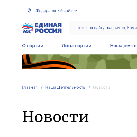
Федеральный сайт
О партии
Лица партии
Наша деяте
Центральная общественная приемная Председателя партии «Единая Россия»
Народная программа «Единой России»
Региональные общ
Руководящий состав Межрегиональных координационных советов
Центральная контрольная комиссия партии
Главная
Наша Деятельность
Новости
Новости