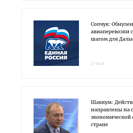
Сопчук: Обнулен
авиаперевозки 
шагом для Дальн
27.06.18
Шаккум: Действ
направлены на 
экономической 
стране