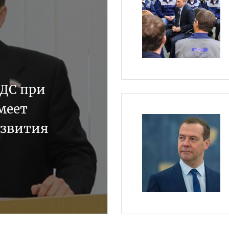
НДС при
меет
азвития