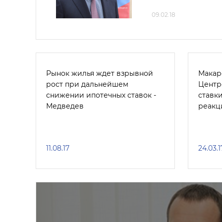
09.02.18
Рынок жилья ждет взрывной
Макар
рост при дальнейшем
Центр
снижении ипотечных ставок -
ставки
Медведев
реакц
11.08.17
24.03.1