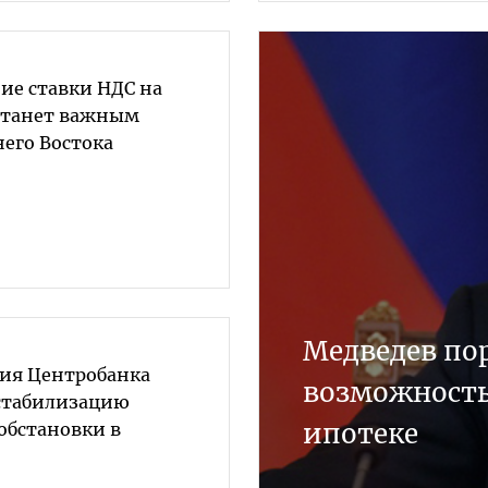
ие ставки НДС на
станет важным
его Востока
Медведев по
ия Центробанка
возможность
стабилизацию
ипотеке
обстановки в