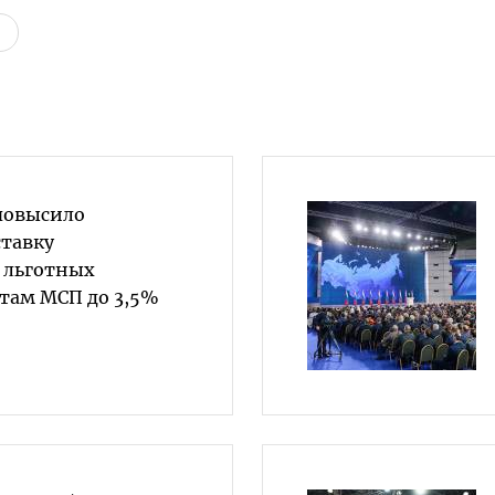
повысило
тавку
 льготных
ктам МСП до 3,5%