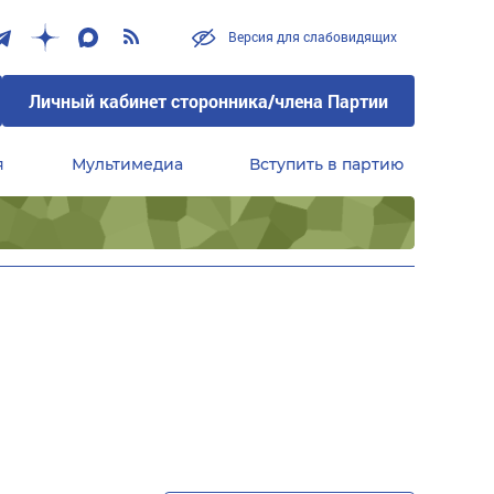
Версия для слабовидящих
Личный кабинет сторонника/члена Партии
я
Мультимедиа
Вступить в партию
Центральный совет сторонников партии «Единая Россия»