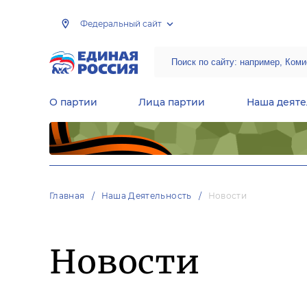
Федеральный сайт
О партии
Лица партии
Наша деяте
Центральная общественная приемная Председателя партии «Единая Россия»
Народная программа «Единой России»
Региональные общ
Руководящий состав Межрегиональных координационных советов
Центральная контрольная комиссия партии
Главная
Наша Деятельность
Новости
Новости