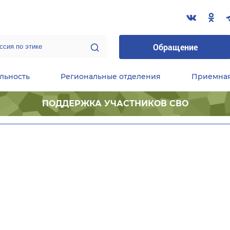
Обращение
льность
Региональные отделения
Приемна
ПОДДЕРЖКА УЧАСТНИКОВ СВО
ественные приемные Председателя Партии
Центральный исполнительный комитет партии
Фракция «Единой России» в ГД ФС РФ