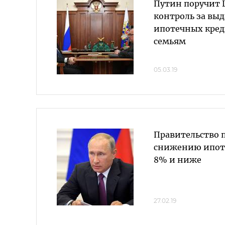
Путин поручит 
контроль за вы
ипотечных кре
семьям
05.03.19
Правительство 
снижению ипоте
8% и ниже
27.02.19