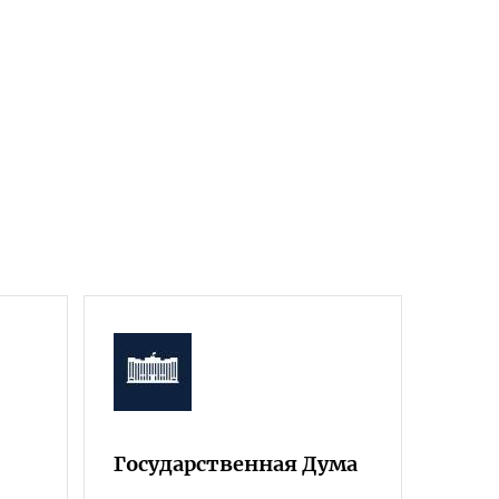
Государственная Дума
Фра
Росс