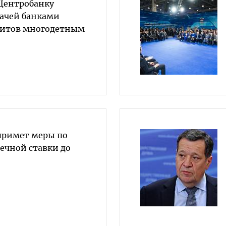
Центробанку
дачей банками
дитов многодетным
примет меры по
чной ставки до