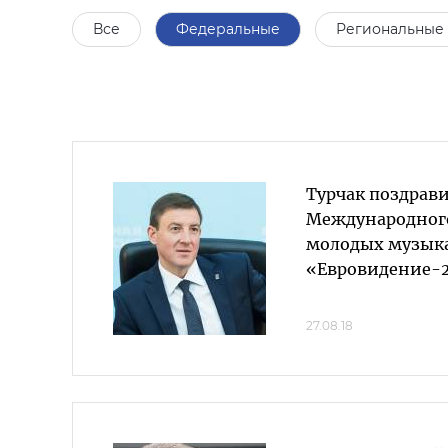
Все
Федеральные
Региональные
Турчак поздрав
Международного
молодых музык
«Евровидение-
27.08.18