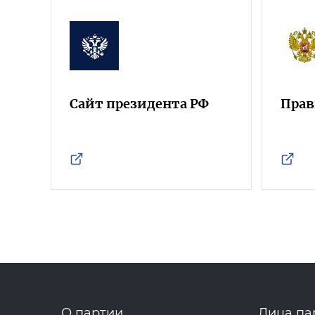
Сайт президента РФ
Прав
О партии
Лица па