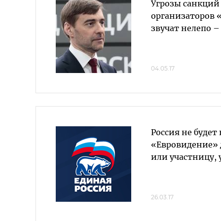
Угрозы санкций
организаторов 
звучат нелепо 
04.05.17
Россия не будет
«Евровидение» 
или участницу,
26.03.17