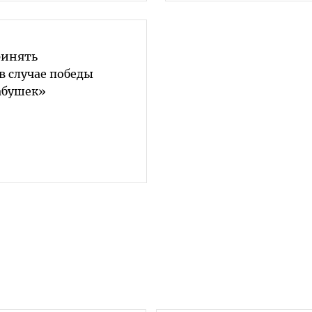
ринять
в случае победы
абушек»