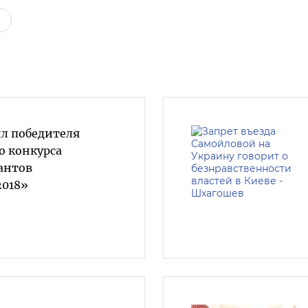
ил победителя
 конкурса
антов
2018»