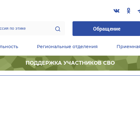
Обращение
льность
Региональные отделения
Приемна
ПОДДЕРЖКА УЧАСТНИКОВ СВО
ественные приемные Председателя Партии
Центральный исполнительный комитет партии
Фракция «Единой России» в ГД ФС РФ