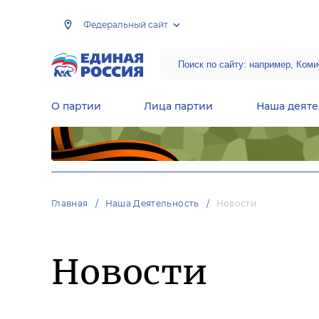
Федеральный сайт
О партии
Лица партии
Наша деяте
Центральная общественная приемная Председателя партии «Единая Россия»
Народная программа «Единой России»
Региональные общ
Руководящий состав Межрегиональных координационных советов
Центральная контрольная комиссия партии
Главная
Наша Деятельность
Новости
Новости