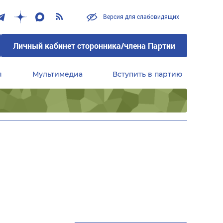
Версия для слабовидящих
Личный кабинет сторонника/члена Партии
я
Мультимедиа
Вступить в партию
Центральный совет сторонников партии «Единая Россия»