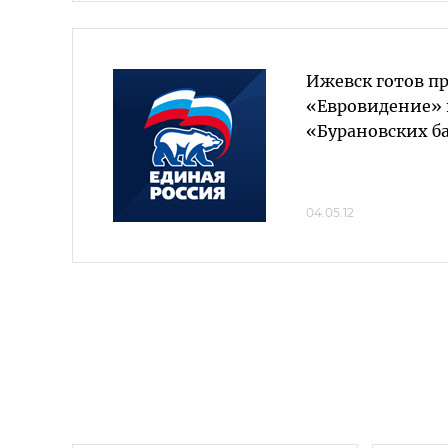
Ижевск готов п
«Евровидение» 
«Бурановских б
04.05.12