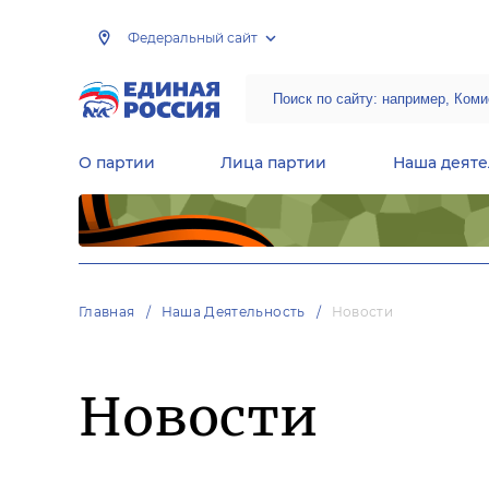
Федеральный сайт
О партии
Лица партии
Наша деяте
Центральная общественная приемная Председателя партии «Единая Россия»
Народная программа «Единой России»
Региональные общ
Руководящий состав Межрегиональных координационных советов
Центральная контрольная комиссия партии
Главная
Наша Деятельность
Новости
Новости