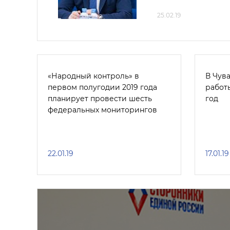
25.02.19
«Народный контроль» в
В Чув
первом полугодии 2019 года
работы
планирует провести шесть
год
федеральных мониторингов
22.01.19
17.01.19