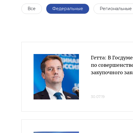
Все
Федеральные
Региональные
Гетта: В Госдум
по совершенст
закупочного за
30.07.19