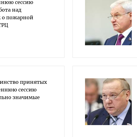
еннюю сессию
бота над
 о пожарной
ТРЦ
шинство принятых
сеннюю сессию
ально значимые