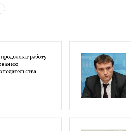
е продолжат работу
вованию
конодательства