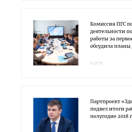
Комиссия ПГС п
деятельности п
работы за перво
обсудила планы 
15.07.19
Партпроект «Зд
подвел итоги ра
полугодие 2018 