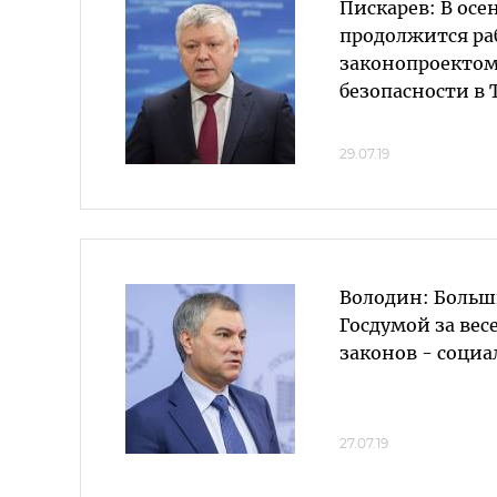
Пискарев: В ос
продолжится ра
законопроектом
безопасности в 
29.07.19
Володин: Боль
Госдумой за ве
законов - соци
27.07.19