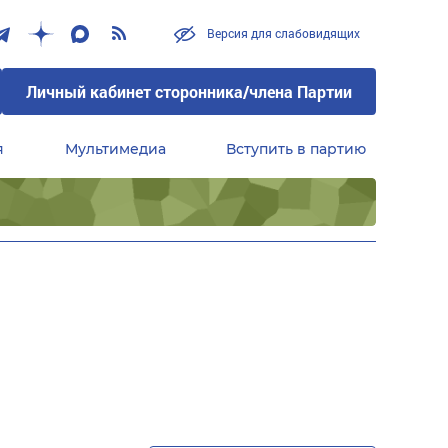
Версия для слабовидящих
Личный кабинет сторонника/члена Партии
я
Мультимедиа
Вступить в партию
Центральный совет сторонников партии «Единая Россия»