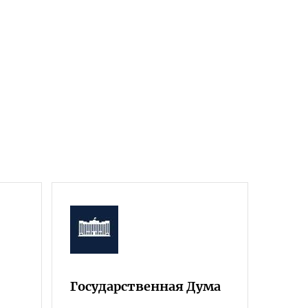
Государственная Дума
Фра
Росс