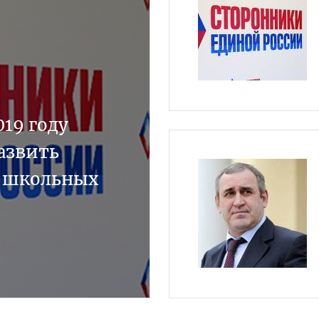
019 году
азвить
ю школьных