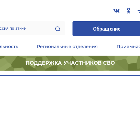
Обращение
льность
Региональные отделения
Приемна
ПОДДЕРЖКА УЧАСТНИКОВ СВО
ественные приемные Председателя Партии
Центральный исполнительный комитет партии
Фракция «Единой России» в ГД ФС РФ