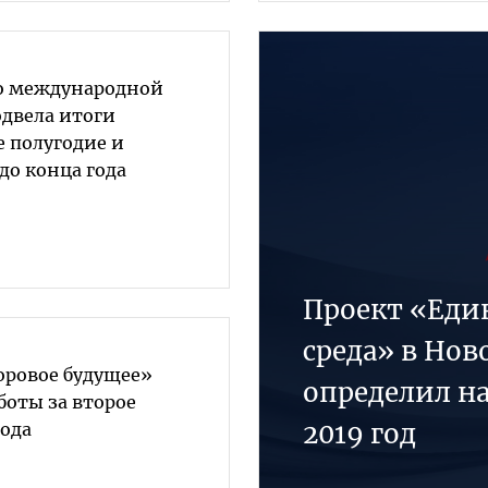
о международной
одвела итоги
е полугодие и
до конца года
Проект «Един
среда» в Нов
оровое будущее»
определил н
боты за второе
2019 год
года