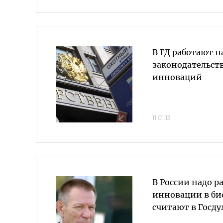
В ГД работают н
законодательст
инноваций
11.01.13
В России надо р
инновации в би
считают в Госд