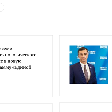
 семи
ехнологического
ят в новую
рамму «Единой