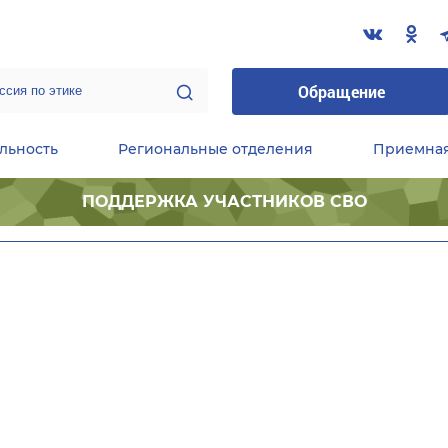
Обращение
льность
Региональные отделения
Приемна
ПОДДЕРЖКА УЧАСТНИКОВ СВО
ественные приемные Председателя Партии
Центральный исполнительный комитет партии
Фракция «Единой России» в ГД ФС РФ