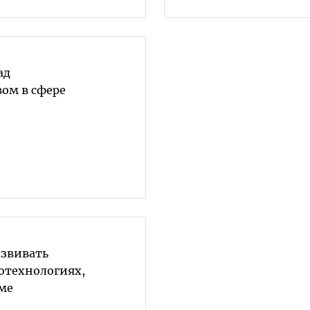
ад
вом в сфере
азвивать
отехнологиях,
уме