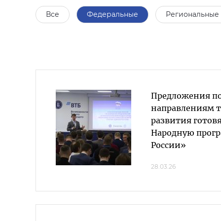
Все
Федеральные
Региональные
Предложения по
направлениям т
развития готов
Народную прог
России»
28.03.26