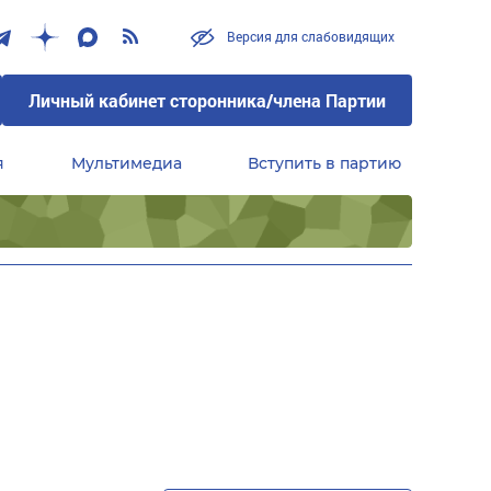
Версия для слабовидящих
Личный кабинет сторонника/члена Партии
я
Мультимедиа
Вступить в партию
Центральный совет сторонников партии «Единая Россия»