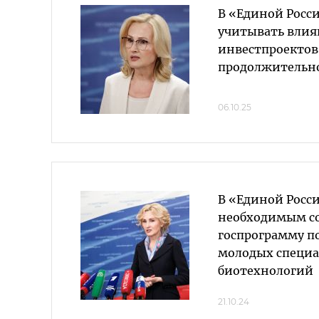
В «Единой Росс
учитывать влия
инвестпроектов 
продолжительн
06.10.25
В «Единой Росс
необходимым с
госпрограмму п
молодых специа
биотехнологий
21.10.24