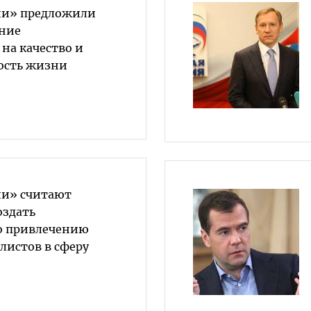
ии» предложили
ние
на качество и
ость жизни
ии» считают
оздать
о привлечению
листов в сферу