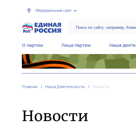
Федеральный сайт
О партии
Лица партии
Наша деяте
Центральная общественная приемная Председателя партии «Единая Россия»
Народная программа «Единой России»
Региональные общ
Руководящий состав Межрегиональных координационных советов
Центральная контрольная комиссия партии
Главная
Наша Деятельность
Новости
Новости