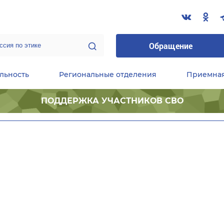
Обращение
льность
Региональные отделения
Приемна
ПОДДЕРЖКА УЧАСТНИКОВ СВО
ественные приемные Председателя Партии
Центральный исполнительный комитет партии
Фракция «Единой России» в ГД ФС РФ