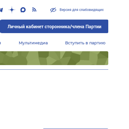
Версия для слабовидящих
Личный кабинет сторонника/члена Партии
я
Мультимедиа
Вступить в партию
Центральный совет сторонников партии «Единая Россия»