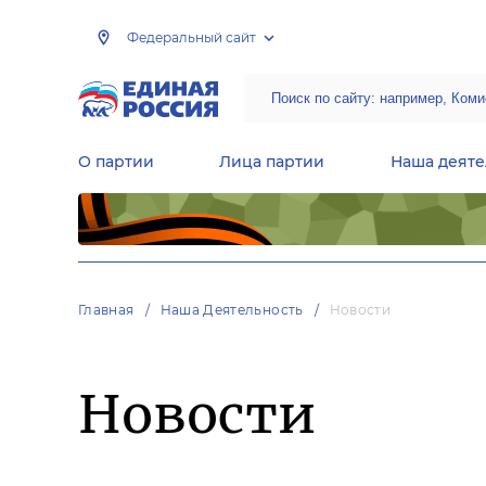
Федеральный сайт
О партии
Лица партии
Наша деяте
Центральная общественная приемная Председателя партии «Единая Россия»
Народная программа «Единой России»
Региональные общ
Руководящий состав Межрегиональных координационных советов
Центральная контрольная комиссия партии
Главная
Наша Деятельность
Новости
Новости