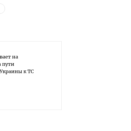
вает на
 пути
Украины к ТС