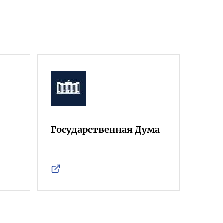
Государственная Дума
Фра
Росс