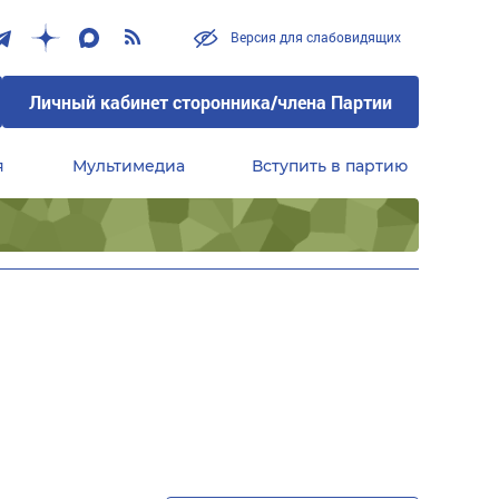
Версия для слабовидящих
Личный кабинет сторонника/члена Партии
я
Мультимедиа
Вступить в партию
Центральный совет сторонников партии «Единая Россия»