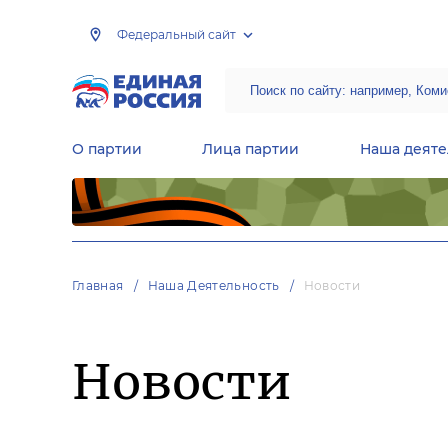
Федеральный сайт
О партии
Лица партии
Наша деяте
Центральная общественная приемная Председателя партии «Единая Россия»
Народная программа «Единой России»
Региональные общ
Руководящий состав Межрегиональных координационных советов
Центральная контрольная комиссия партии
Главная
Наша Деятельность
Новости
Новости