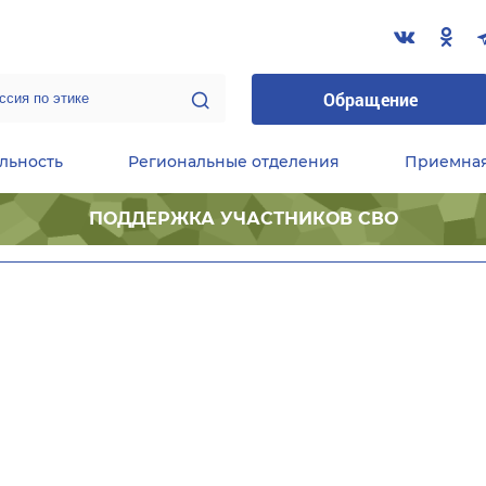
Обращение
льность
Региональные отделения
Приемна
ПОДДЕРЖКА УЧАСТНИКОВ СВО
ественные приемные Председателя Партии
Центральный исполнительный комитет партии
Фракция «Единой России» в ГД ФС РФ