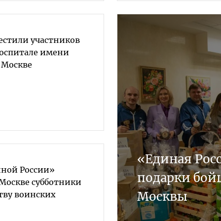
естили участников
госпитале имени
 Москве
«Единая Рос
ной России»
подарки бой
 Москве субботники
Москвы
тву воинских