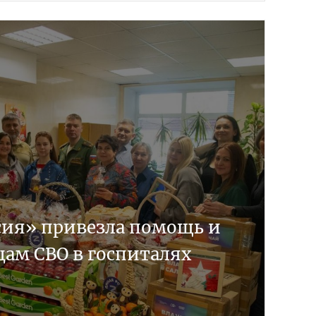
сия» привезла помощь и
цам СВО в госпиталях