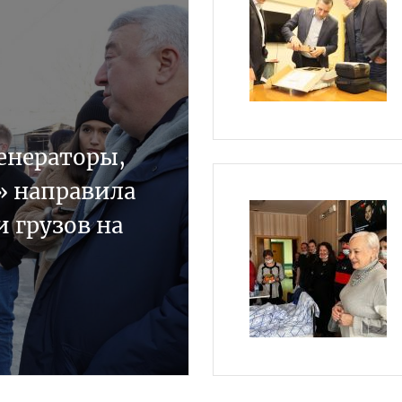
енераторы,
» направила
 грузов на