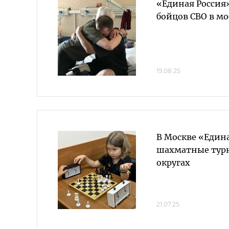
«Единая Россия
бойцов СВО в мо
19.08.25
В Москве «Едина
шахматные турн
округах
21.07.25