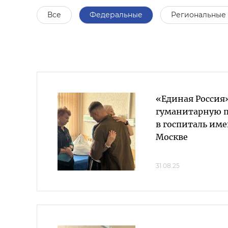
Все
Федеральные
Региональные
«Единая Россия
гуманитарную 
в госпиталь им
Москве
31.08.25