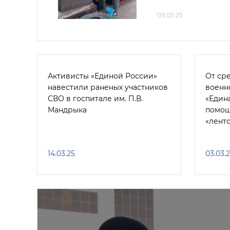
09.05.25
Активисты «Единой России»
От ср
навестили раненых участников
военн
СВО в госпитале им. П.В.
«Един
Мандрыка
помощ
«лент
14.03.25
03.03.