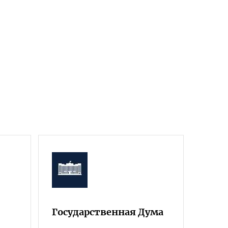
Государственная Дума
Фра
Росс