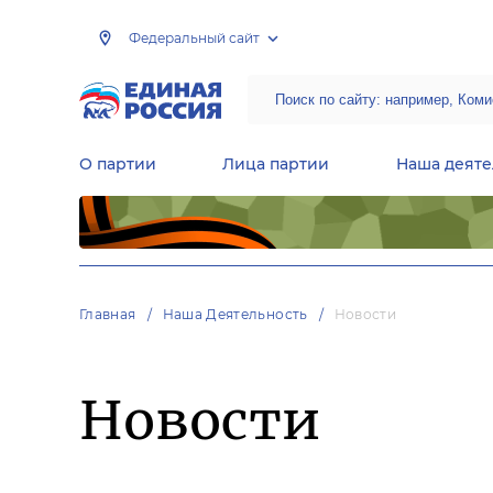
Федеральный сайт
О партии
Лица партии
Наша деяте
Центральная общественная приемная Председателя партии «Единая Россия»
Народная программа «Единой России»
Региональные общ
Руководящий состав Межрегиональных координационных советов
Центральная контрольная комиссия партии
Главная
Наша Деятельность
Новости
Новости