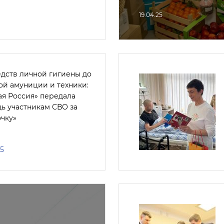
19.04.25
едств личной гигиены до
ой амуниции и техники:
ая Россия» передала
ь участникам СВО за
очку»
25