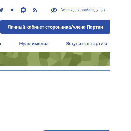
Версия для слабовидящих
Личный кабинет сторонника/члена Партии
я
Мультимедиа
Вступить в партию
Центральный совет сторонников партии «Единая Россия»