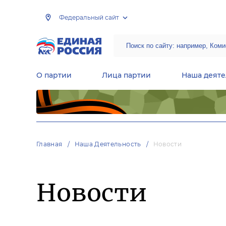
Федеральный сайт
О партии
Лица партии
Наша деяте
Центральная общественная приемная Председателя партии «Единая Россия»
Народная программа «Единой России»
Региональные общ
Руководящий состав Межрегиональных координационных советов
Центральная контрольная комиссия партии
Главная
Наша Деятельность
Новости
Новости