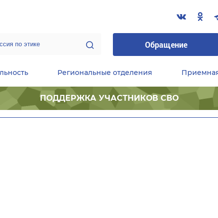
Обращение
льность
Региональные отделения
Приемна
ПОДДЕРЖКА УЧАСТНИКОВ СВО
ественные приемные Председателя Партии
Центральный исполнительный комитет партии
Фракция «Единой России» в ГД ФС РФ