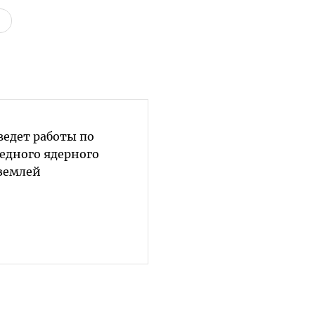
ведет работы по
едного ядерного
землей