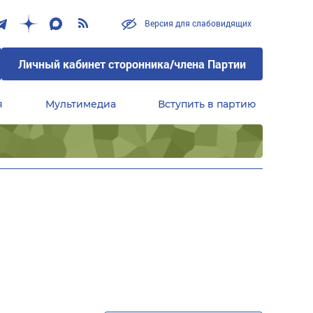
Версия для слабовидящих
Личный кабинет сторонника/члена Партии
я
Мультимедиа
Вступить в партию
Центральный совет сторонников партии «Единая Россия»