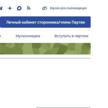
Версия для слабовидящих
Личный кабинет сторонника/члена Партии
я
Мультимедиа
Вступить в партию
Центральный совет сторонников партии «Единая Россия»