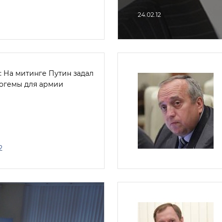
24.02.12
: На митинге Путин задал
огемы для армии
2