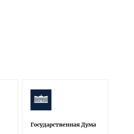
Государственная Дума
Фра
Росс