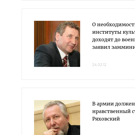
О необходимост
институты куль
доходят до вое
заявил заммини
24.02.12
В армии должен
нравственный с
Ряховский