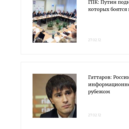
ГПК: Путин под
которых боятся 
27.02.12
Гаттаров: Росси
информационно
рубежом
27.02.12