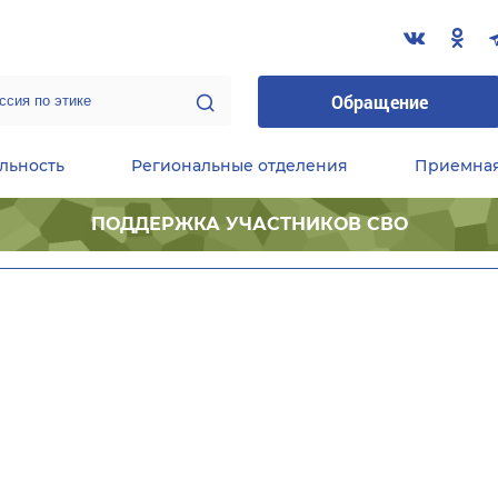
Обращение
льность
Региональные отделения
Приемна
ПОДДЕРЖКА УЧАСТНИКОВ СВО
ественные приемные Председателя Партии
Центральный исполнительный комитет партии
Фракция «Единой России» в ГД ФС РФ