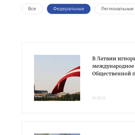
Все
Федеральные
Региональные
В Латвии игнор
международное 
Общественной п
01.03.12