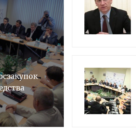
осзакупок
едства