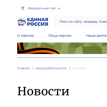
Федеральный сайт
О партии
Лица партии
Наша деяте
Центральная общественная приемная Председателя партии «Единая Россия»
Народная программа «Единой России»
Региональные общ
Руководящий состав Межрегиональных координационных советов
Центральная контрольная комиссия партии
Главная
Наша Деятельность
Новости
Новости