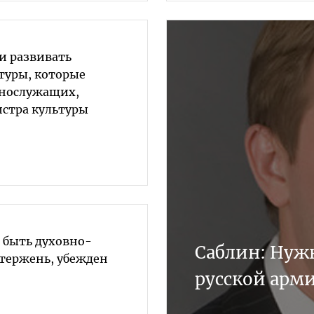
и развивать
туры, которые
ннослужащих,
стра культуры
 быть духовно-
Саблин: Нуж
тержень, убежден
русской арм