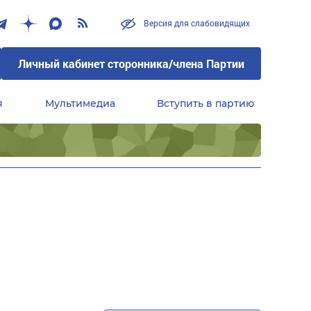
Версия для слабовидящих
Личный кабинет сторонника/члена Партии
я
Мультимедиа
Вступить в партию
Центральный совет сторонников партии «Единая Россия»