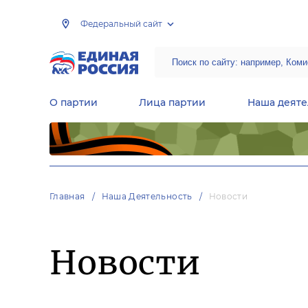
Федеральный сайт
О партии
Лица партии
Наша деяте
Центральная общественная приемная Председателя партии «Единая Россия»
Народная программа «Единой России»
Региональные общ
Руководящий состав Межрегиональных координационных советов
Центральная контрольная комиссия партии
Главная
Наша Деятельность
Новости
Новости