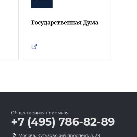
Государственная Дума
Фра
Росс
Общественная приемная
+7 (495) 786-82-89
Москва, Кутузовский проспект, д. 39