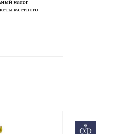
ьный налог
жеты местного
я