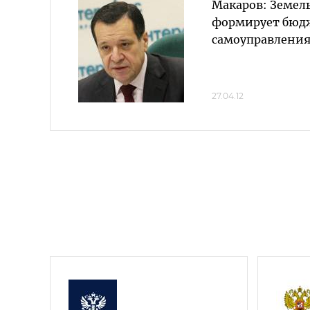
Макаров: Земел
формирует бюд
самоуправлени
27.04.12