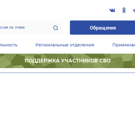
Обращение
льность
Региональные отделения
Приемна
ПОДДЕРЖКА УЧАСТНИКОВ СВО
ественные приемные Председателя Партии
Центральный исполнительный комитет партии
Фракция «Единой России» в ГД ФС РФ