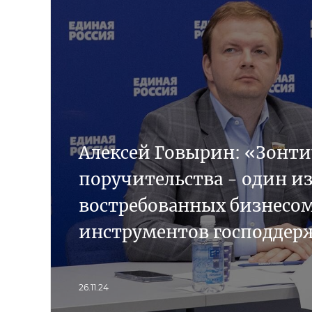
Алексей Говырин: «Зонт
поручительства - один и
востребованных бизнесо
инструментов господдер
26.11.24