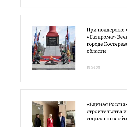
При поддержке 
«Газпрома» Веч
городе Костере
области
15.04.25
«Единая Россия
строительства 
социальных объ