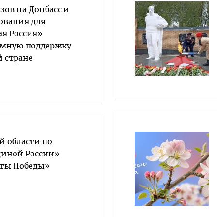
зов на Донбасс и
ования для
ая Россия»
емную поддержку
й стране
й области по
диной России»
рты Победы»