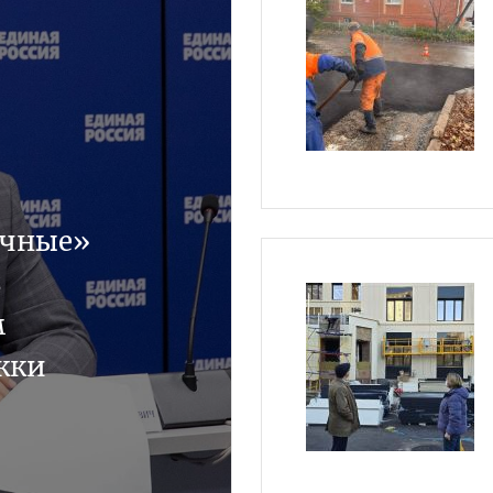
ичные»
з
м
жки