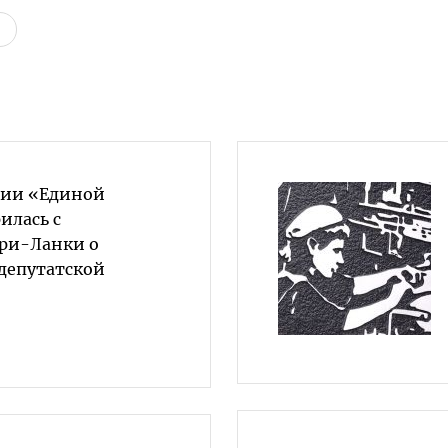
ции «Единой
илась с
ри-Ланки о
депутатской