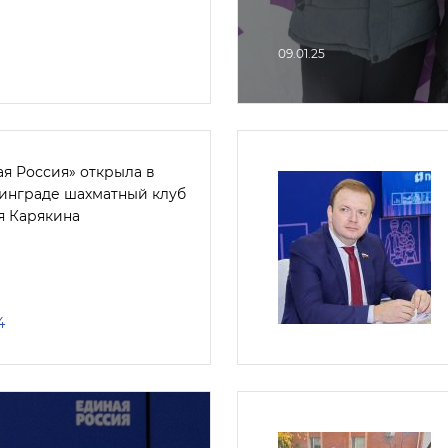
09.01.25
ая Россия» открыла в
инграде шахматный клуб
я Карякина
4