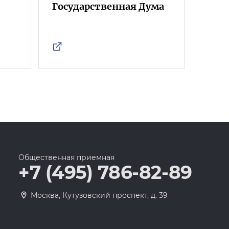
Государственная Дума
Фра
Росс
Общественная приемная
+7 (495) 786-82-89
Москва, Кутузовский проспект, д. 39