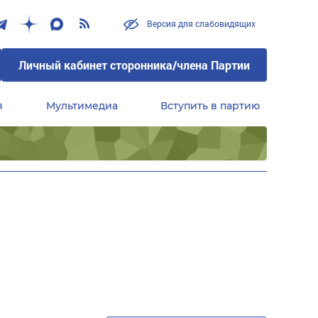
Версия для слабовидящих
Личный кабинет сторонника/члена Партии
я
Мультимедиа
Вступить в партию
Центральный совет сторонников партии «Единая Россия»