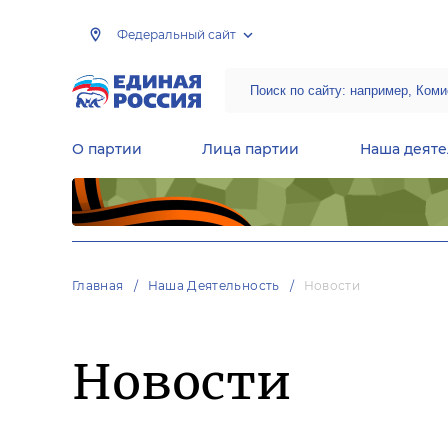
Федеральный сайт
О партии
Лица партии
Наша деяте
Центральная общественная приемная Председателя партии «Единая Россия»
Народная программа «Единой России»
Региональные общ
Руководящий состав Межрегиональных координационных советов
Центральная контрольная комиссия партии
Главная
Наша Деятельность
Новости
Новости