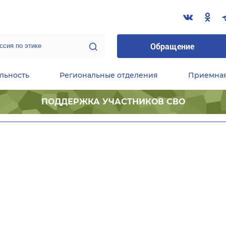
Обращение
льность
Региональные отделения
Приемна
ПОДДЕРЖКА УЧАСТНИКОВ СВО
ественные приемные Председателя Партии
Центральный исполнительный комитет партии
Фракция «Единой России» в ГД ФС РФ