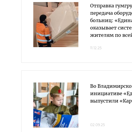
Отправка гумгру
передача оборуд
больниц: «Един
оказывает сист
жителям по все
11.12.25
Во Владимирско
инициативе «Е
выпустили «Ка
02.09.25