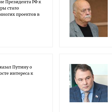
е Президента РФ к
уры стало
многих проектов в
казал Путину о
сте интереса к