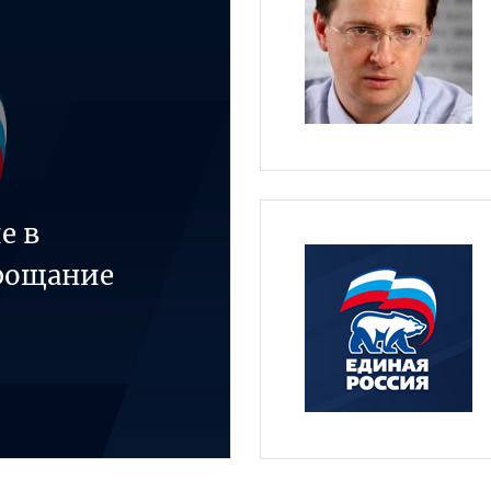
е в
рощание