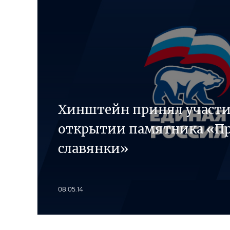
Хинштейн принял участи
открытии памятника «П
славянки»
08.05.14