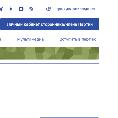
Версия для слабовидящих
Личный кабинет сторонника/члена Партии
я
Мультимедиа
Вступить в партию
Центральный совет сторонников партии «Единая Россия»