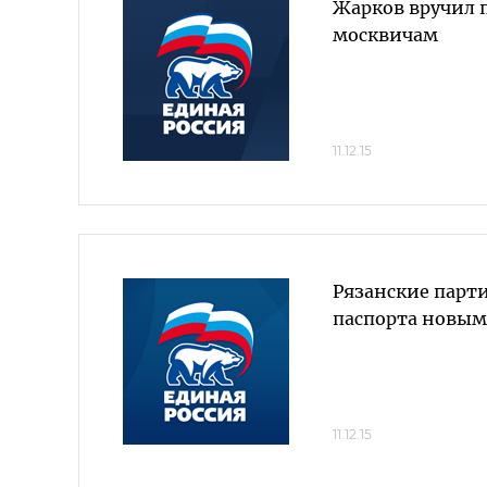
Жарков вручил 
москвичам
11.12.15
Рязанские парт
паспорта новым
11.12.15