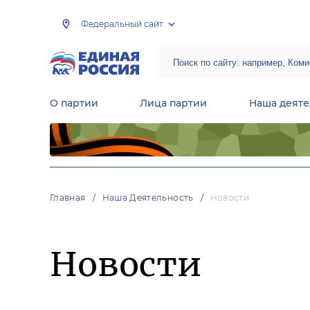
Федеральный сайт
О партии
Лица партии
Наша деяте
Центральная общественная приемная Председателя партии «Единая Россия»
Народная программа «Единой России»
Региональные общ
Руководящий состав Межрегиональных координационных советов
Центральная контрольная комиссия партии
Главная
Наша Деятельность
Новости
Новости