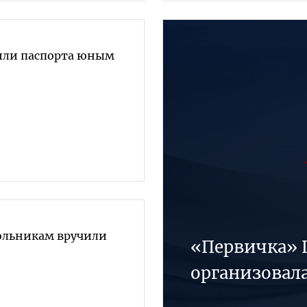
или паспорта юным
льникам вручили
«Первичка» 
организовал