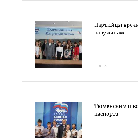
Партийцы вруч
калужанам
11.06.14
Тюменским шко
паспорта