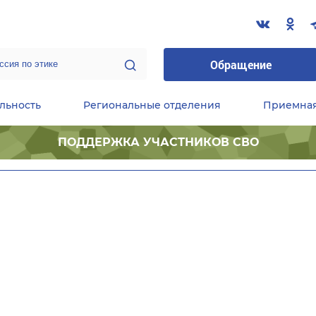
Обращение
льность
Региональные отделения
Приемна
ПОДДЕРЖКА УЧАСТНИКОВ СВО
ественные приемные Председателя Партии
Центральный исполнительный комитет партии
Фракция «Единой России» в ГД ФС РФ