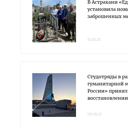
В Астрахани «Е
установила нов
заброшенных мо
15.05.23
Студотряды в р
гуманитарной 
России» принял
восстановлени
09.09.22