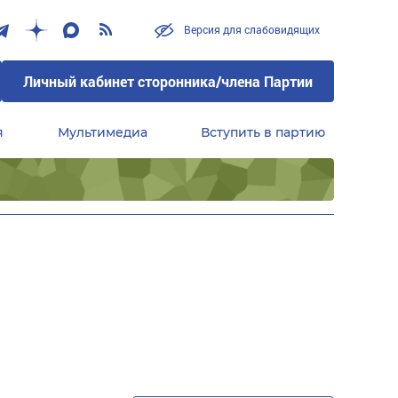
Версия для слабовидящих
Личный кабинет сторонника/члена Партии
я
Мультимедиа
Вступить в партию
Центральный совет сторонников партии «Единая Россия»