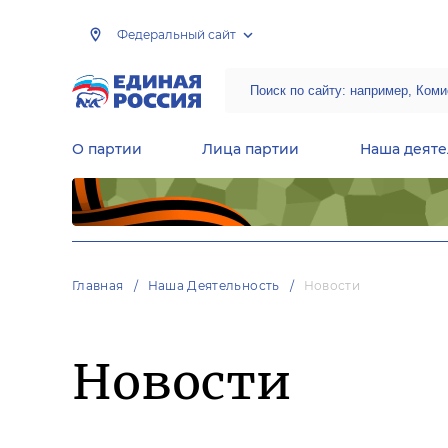
Федеральный сайт
О партии
Лица партии
Наша деяте
Центральная общественная приемная Председателя партии «Единая Россия»
Народная программа «Единой России»
Региональные общ
Руководящий состав Межрегиональных координационных советов
Центральная контрольная комиссия партии
Главная
Наша Деятельность
Новости
Новости