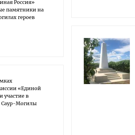
диная Россия»
ые памятники на
гилах героев
амках
миссии «Единой
и участие в
и Саур-Могилы