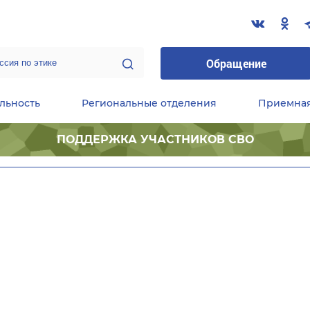
Обращение
льность
Региональные отделения
Приемна
ПОДДЕРЖКА УЧАСТНИКОВ СВО
ественные приемные Председателя Партии
Центральный исполнительный комитет партии
Фракция «Единой России» в ГД ФС РФ