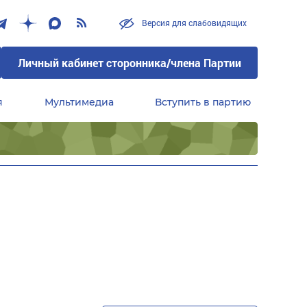
Версия для слабовидящих
Личный кабинет сторонника/члена Партии
я
Мультимедиа
Вступить в партию
Центральный совет сторонников партии «Единая Россия»