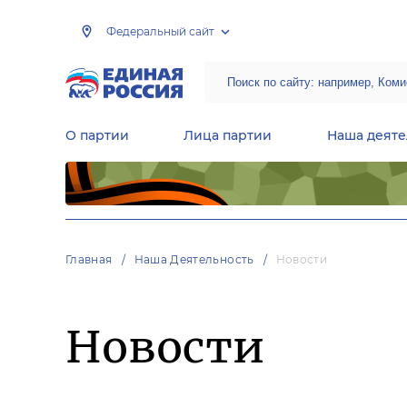
Федеральный сайт
О партии
Лица партии
Наша деяте
Центральная общественная приемная Председателя партии «Единая Россия»
Народная программа «Единой России»
Региональные общ
Руководящий состав Межрегиональных координационных советов
Центральная контрольная комиссия партии
Главная
Наша Деятельность
Новости
Новости