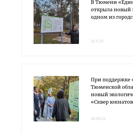
В Тюмени «Един
открыла новый 
одном из городс
23.11.23
При поддержке 
Тюменской обла
новый экологич
«Сквер юннато
26.09.22