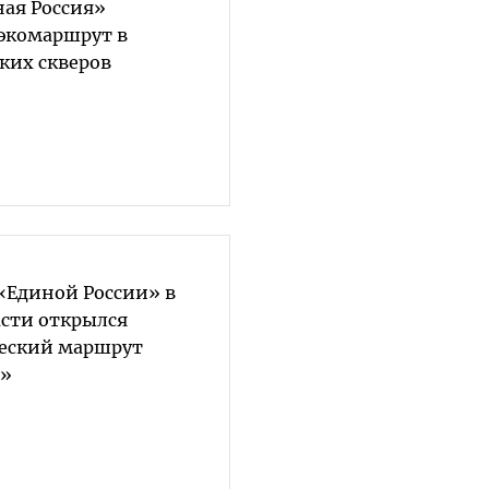
ая Россия»
экомаршрут в
ких скверов
«Единой России» в
сти открылся
еский маршрут
в»