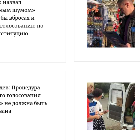
о назвал
ным шумом»
бы вбросах и
голосованию по
нституцию
ев: Процедура
го голосования
» не должна быть
вана