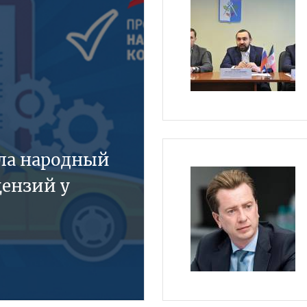
ла народный
ензий у