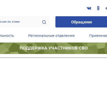
Обращение
льность
Региональные отделения
Приемна
ПОДДЕРЖКА УЧАСТНИКОВ СВО
ественные приемные Председателя Партии
Центральный исполнительный комитет партии
Фракция «Единой России» в ГД ФС РФ