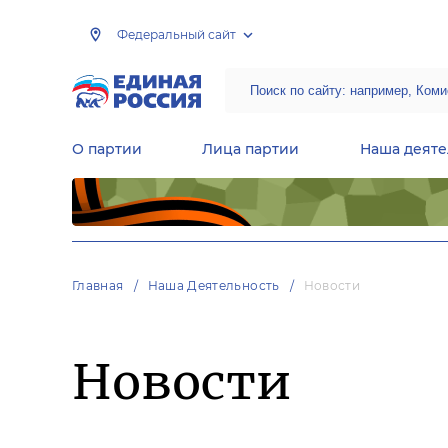
Федеральный сайт
О партии
Лица партии
Наша деяте
Центральная общественная приемная Председателя партии «Единая Россия»
Народная программа «Единой России»
Региональные общ
Руководящий состав Межрегиональных координационных советов
Центральная контрольная комиссия партии
Главная
Наша Деятельность
Новости
Новости