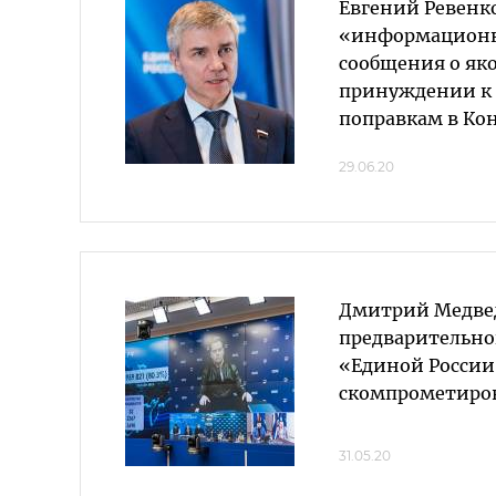
Евгений Ревенк
«информацион
сообщения о яко
принуждении к 
поправкам в Ко
29.06.20
Дмитрий Медвед
предварительно
«Единой России
скомпрометиро
31.05.20