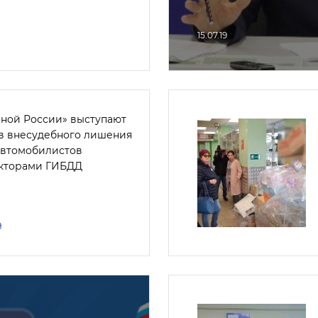
15.07.19
иной России» выступают
в внесудебного лишения
автомобилистов
кторами ГИБДД
9