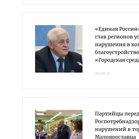
«Единая Россия»
глав регионов у
нарушения в ко
благоустройство
«Городская сред
20.08.19
Партийцы перед
Роспотребнадзо
нарушений в то
Малоярославца