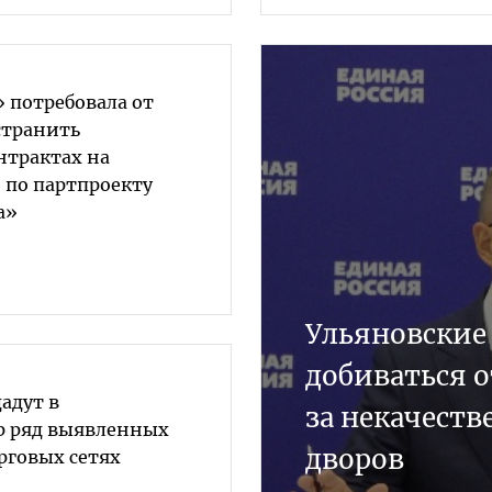
 потребовала от
странить
нтрактах на
 по партпроекту
а»
Ульяновские
добиваться 
адут в
за некачеств
р ряд выявленных
дворов
рговых сетях