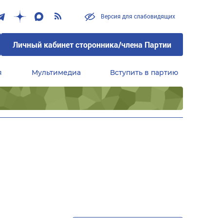
Версия для слабовидящих
Личный кабинет сторонника/члена Партии
я
Мультимедиа
Вступить в партию
Центральный совет сторонников партии «Единая Россия»