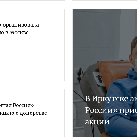
» организовала
ю в Москве
В Иркутске 
иная Россия»
России» при
екцию о донорстве
акции