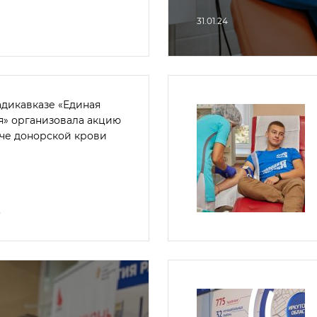
31.01.24
адикавказе «Единая
я» организовала акцию
аче донорской крови
3