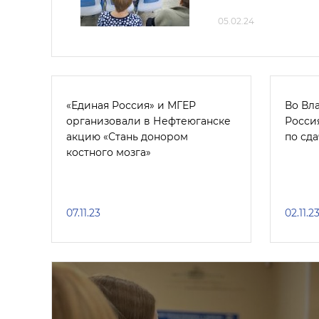
05.02.24
«Единая Россия» и МГЕР
Во Вл
организовали в Нефтеюганске
Росси
акцию «Стань донором
по сд
костного мозга»
07.11.23
02.11.2