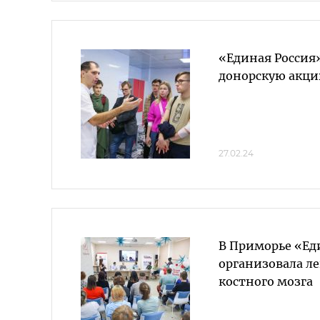
«Единая Россия
донорскую акци
27.02.24
В Приморье «Ед
организовала л
костного мозга