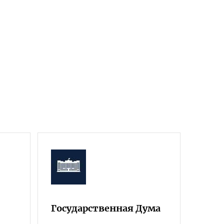
Государственная Дума
Фра
Росс