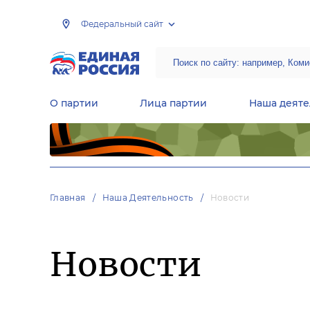
Федеральный сайт
О партии
Лица партии
Наша деяте
Центральная общественная приемная Председателя партии «Единая Россия»
Народная программа «Единой России»
Региональные общ
Руководящий состав Межрегиональных координационных советов
Центральная контрольная комиссия партии
Главная
Наша Деятельность
Новости
Новости