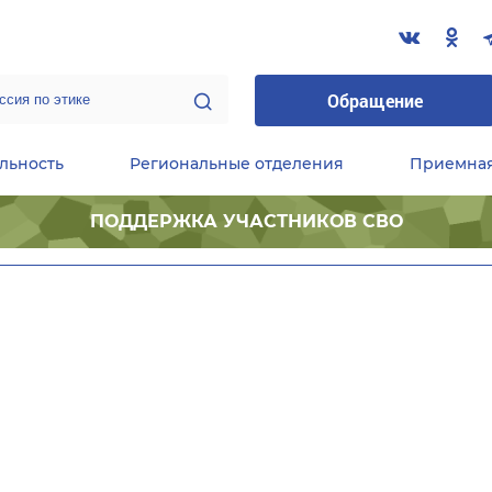
Обращение
льность
Региональные отделения
Приемна
ПОДДЕРЖКА УЧАСТНИКОВ СВО
ественные приемные Председателя Партии
Центральный исполнительный комитет партии
Фракция «Единой России» в ГД ФС РФ