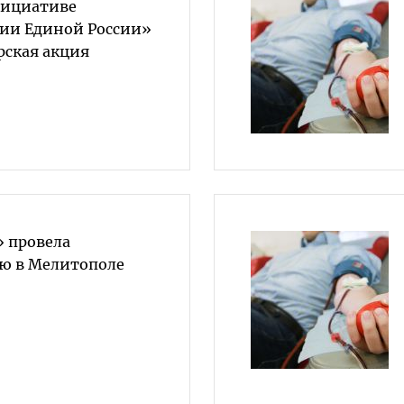
нициативе
ии Единой России»
рская акция
» провела
ю в Мелитополе