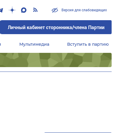
Версия для слабовидящих
Личный кабинет сторонника/члена Партии
я
Мультимедиа
Вступить в партию
Центральный совет сторонников партии «Единая Россия»