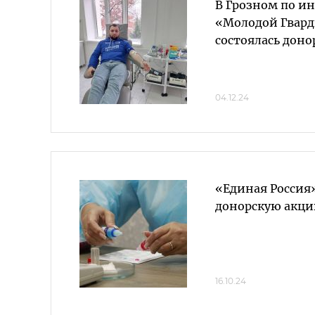
В Грозном по и
«Молодой Гвард
состоялась доно
04.12.24
«Единая Россия
донорскую акци
16.10.24