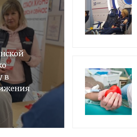
анской
ко
 в
вижения