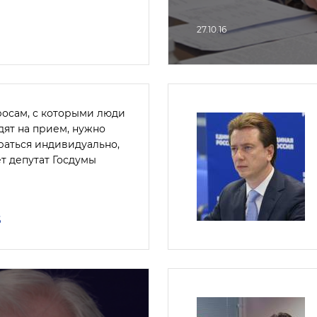
27.10.16
росам, с которыми люди
дят на прием, нужно
раться индивидуально,
т депутат Госдумы
6