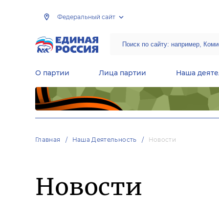
Федеральный сайт
О партии
Лица партии
Наша деяте
Центральная общественная приемная Председателя партии «Единая Россия»
Народная программа «Единой России»
Региональные общ
Руководящий состав Межрегиональных координационных советов
Центральная контрольная комиссия партии
Главная
Наша Деятельность
Новости
Новости