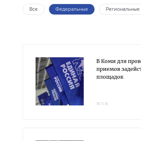
Все
Федеральные
Региональные
В Коми для про
приемов задейс
площадок
18.11.16