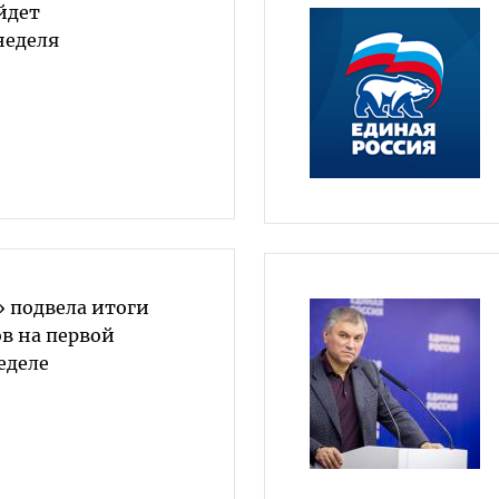
йдет
неделя
» подвела итоги
в на первой
еделе