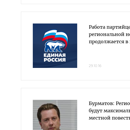
Работа партийце
региональной н
продолжается в
29.10.16
Бурматов: Реги
будут максимал
местной повест