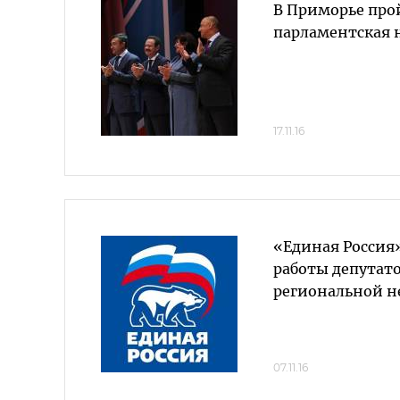
В Приморье про
парламентская 
17.11.16
«Единая Россия
работы депутато
региональной н
07.11.16