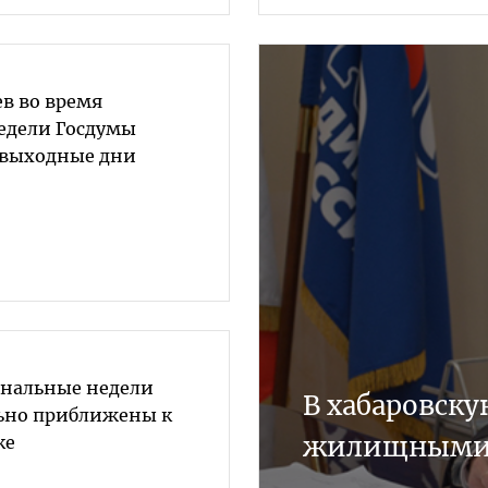
в во время
едели Госдумы
 выходные дни
ональные недели
В хабаровск
ьно приближены к
жилищными 
ке