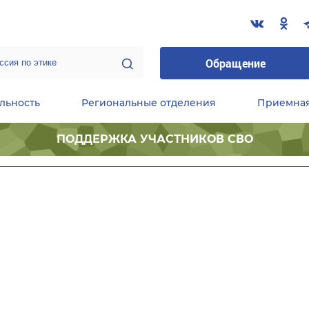
Обращение
льность
Региональные отделения
Приемна
ПОДДЕРЖКА УЧАСТНИКОВ СВО
ественные приемные Председателя Партии
Центральный исполнительный комитет партии
Фракция «Единой России» в ГД ФС РФ