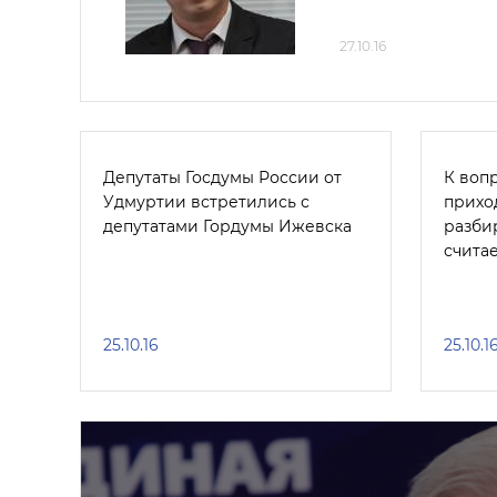
27.10.16
Депутаты Госдумы России от
К воп
Удмуртии встретились с
прихо
депутатами Гордумы Ижевска
разби
считае
25.10.16
25.10.1