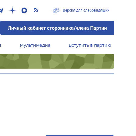
Версия для слабовидящих
Личный кабинет сторонника/члена Партии
я
Мультимедиа
Вступить в партию
Центральный совет сторонников партии «Единая Россия»