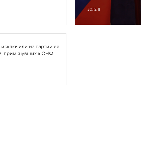
30.12.11
 исключили из партии ее
в, примкнувших к ОНФ