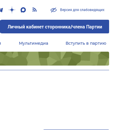
Версия для слабовидящих
Личный кабинет сторонника/члена Партии
я
Мультимедиа
Вступить в партию
Центральный совет сторонников партии «Единая Россия»