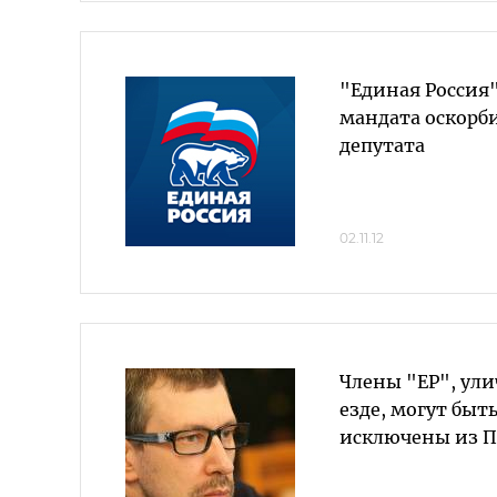
"Единая Россия
мандата оскорб
депутата
02.11.12
Члены "ЕР", ул
езде, могут быт
исключены из 