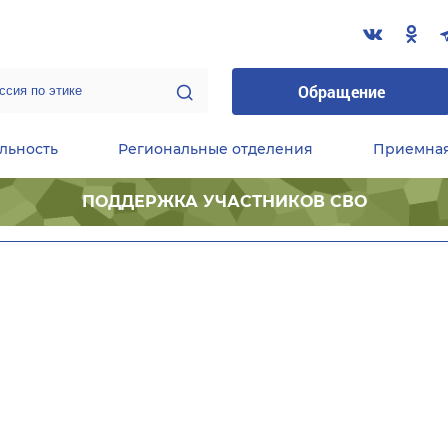
Обращение
льность
Региональные отделения
Приемна
ПОДДЕРЖКА УЧАСТНИКОВ СВО
ественные приемные Председателя Партии
Центральный исполнительный комитет партии
Фракция «Единой России» в ГД ФС РФ