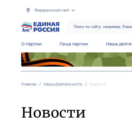
Федеральный сайт
О партии
Лица партии
Наша деяте
Центральная общественная приемная Председателя партии «Единая Россия»
Народная программа «Единой России»
Региональные общ
Руководящий состав Межрегиональных координационных советов
Центральная контрольная комиссия партии
Главная
Наша Деятельность
Новости
Новости