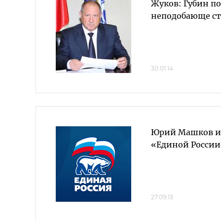
Жуков: Губин по
неподобающе ст
30.01.14
Юрий Машков и
«Единой России
27.09.13