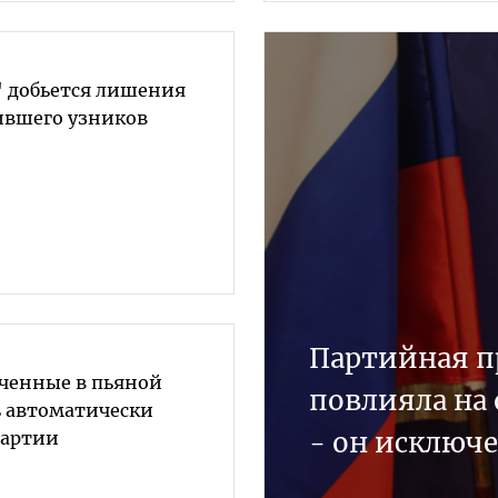
" добьется лишения
ившего узников
Партийная п
иченные в пьяной
повлияла на 
ь автоматически
- он исключ
Партии