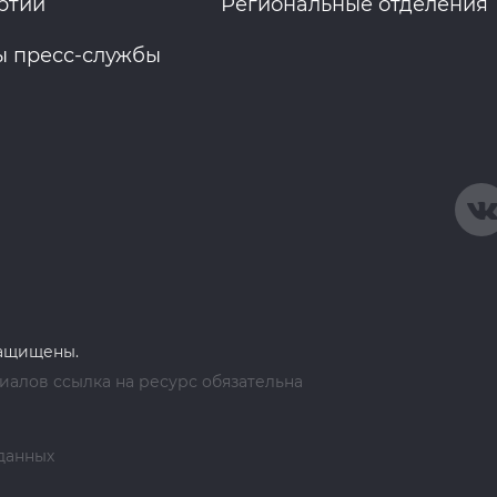
ртии
Региональные отделения
ы пресс-службы
защищены.
алов ссылка на ресурс обязательна
данных