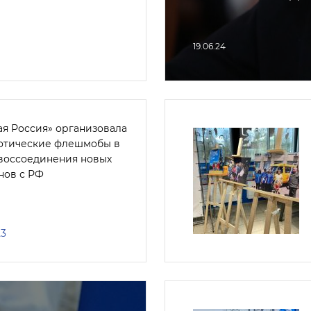
19.06.24
ая Россия» организовала
отические флешмобы в
 воссоединения новых
нов с РФ
23