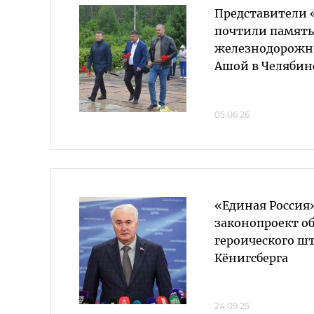
Представители 
почтили память
железнодорожн
Ашой в Челябин
05.06.26
«Единая Россия
законопроект о
героического ш
Кёнигсберга
24.09.25