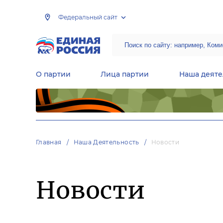
Федеральный сайт
О партии
Лица партии
Наша деяте
Центральная общественная приемная Председателя партии «Единая Россия»
Народная программа «Единой России»
Региональные общ
Руководящий состав Межрегиональных координационных советов
Центральная контрольная комиссия партии
Главная
Наша Деятельность
Новости
Новости