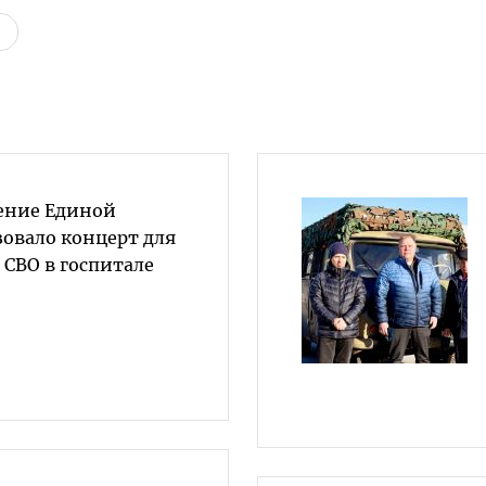
ение Единой
зовало концерт для
СВО в госпитале