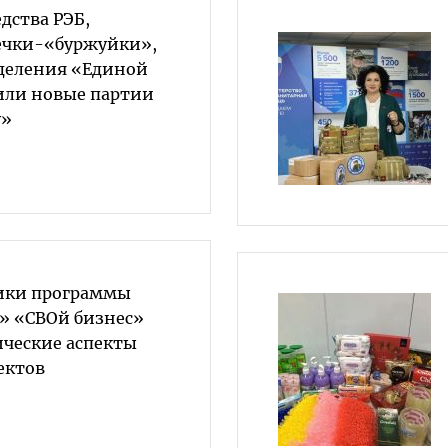
дства РЭБ,
ечки-«буржуйки»,
тделения «Единой
или новые партии
у»
ики программы
» «СВОй бизнес»
ические аспекты
ектов