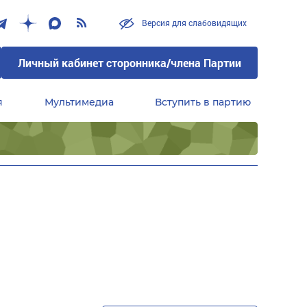
Версия для слабовидящих
Личный кабинет сторонника/члена Партии
я
Мультимедиа
Вступить в партию
Центральный совет сторонников партии «Единая Россия»