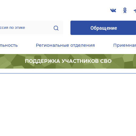
Обращение
льность
Региональные отделения
Приемна
ПОДДЕРЖКА УЧАСТНИКОВ СВО
ественные приемные Председателя Партии
Центральный исполнительный комитет партии
Фракция «Единой России» в ГД ФС РФ