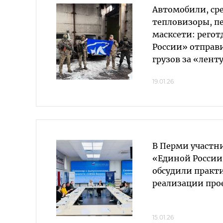
Автомобили, сре
тепловизоры, п
масксети: рего
России» отправ
грузов за «лент
19.01.26
В Перми участн
«Единой России
обсудили практ
реализации про
15.01.26