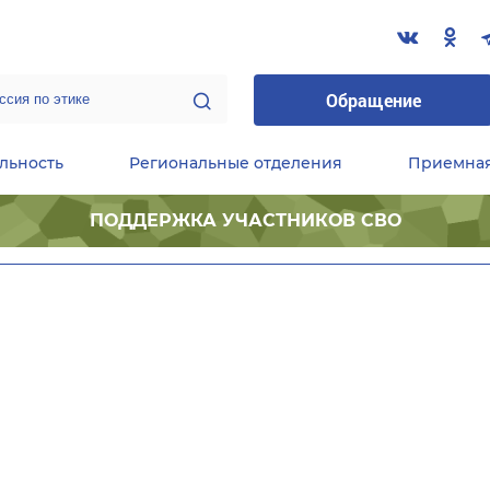
Обращение
льность
Региональные отделения
Приемна
ПОДДЕРЖКА УЧАСТНИКОВ СВО
ественные приемные Председателя Партии
Центральный исполнительный комитет партии
Фракция «Единой России» в ГД ФС РФ