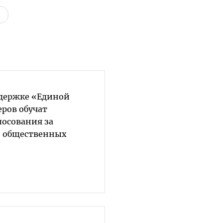
ддержке «Единой
еров обучат
лосования за
о общественных