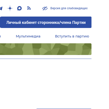
Версия для слабовидящих
Личный кабинет сторонника/члена Партии
я
Мультимедиа
Вступить в партию
Центральный совет сторонников партии «Единая Россия»