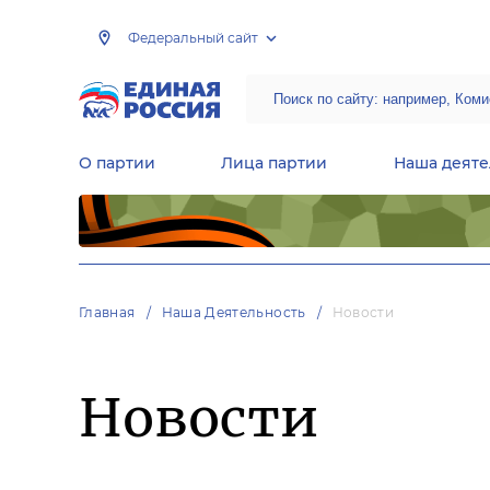
Федеральный сайт
О партии
Лица партии
Наша деяте
Центральная общественная приемная Председателя партии «Единая Россия»
Народная программа «Единой России»
Региональные общ
Руководящий состав Межрегиональных координационных советов
Центральная контрольная комиссия партии
Главная
Наша Деятельность
Новости
Новости