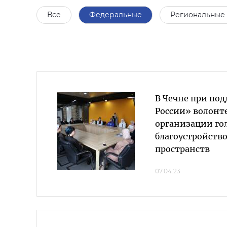
Все
Федеральные
Региональные
В Чечне при по
России» волонт
организации го
благоустройств
пространств
07.04.23