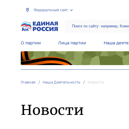
Федеральный сайт
О партии
Лица партии
Наша деяте
Центральная общественная приемная Председателя партии «Единая Россия»
Народная программа «Единой России»
Региональные общ
Руководящий состав Межрегиональных координационных советов
Центральная контрольная комиссия партии
Главная
Наша Деятельность
Новости
Новости