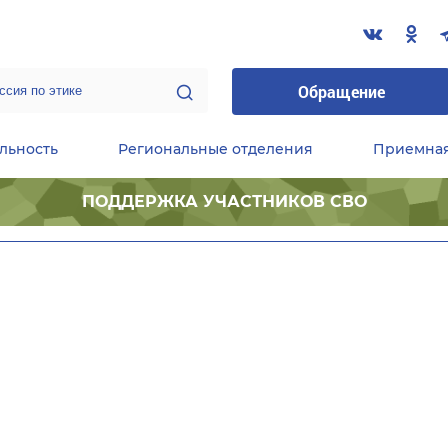
Обращение
льность
Региональные отделения
Приемна
ПОДДЕРЖКА УЧАСТНИКОВ СВО
ественные приемные Председателя Партии
Центральный исполнительный комитет партии
Фракция «Единой России» в ГД ФС РФ