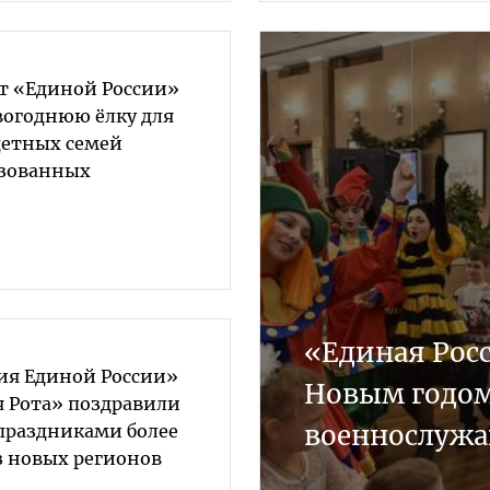
ат «Единой России»
вогоднюю ёлку для
детных семей
изованных
«Единая Росс
ия Единой России»
Новым годом
я Рота» поздравили
военнослужа
праздниками более
з новых регионов