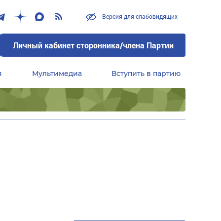
Версия для слабовидящих
Личный кабинет сторонника/члена Партии
я
Мультимедиа
Вступить в партию
Центральный совет сторонников партии «Единая Россия»