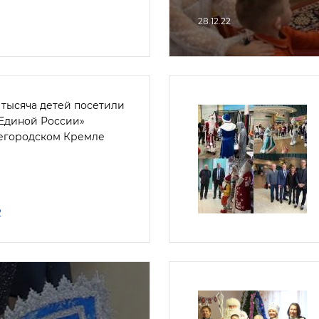
28.12.22
 тысяча детей посетили
«Единой России»
егородском Кремле
2