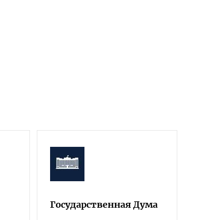
Государственная Дума
Фра
Росс