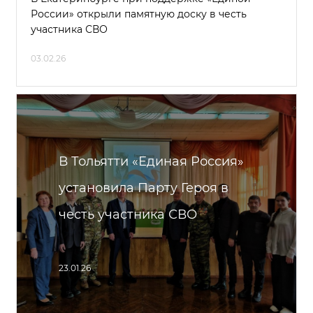
России» открыли памятную доску в честь
участника СВО
03.02.26
В Тольятти «Единая Россия»
установила Парту Героя в
честь участника СВО
23.01.26