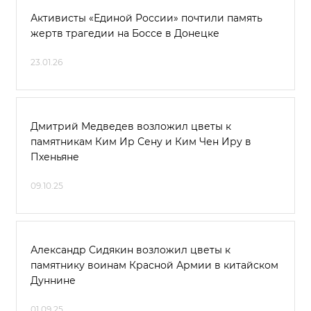
Активисты «Единой России» почтили память
жертв трагедии на Боссе в Донецке
23.01.26
Дмитрий Медведев возложил цветы к
памятникам Ким Ир Сену и Ким Чен Иру в
Пхеньяне
09.10.25
Александр Сидякин возложил цветы к
памятнику воинам Красной Армии в китайском
Дуннине
01.09.25