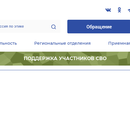
Обращение
льность
Региональные отделения
Приемна
ПОДДЕРЖКА УЧАСТНИКОВ СВО
ественные приемные Председателя Партии
Центральный исполнительный комитет партии
Фракция «Единой России» в ГД ФС РФ