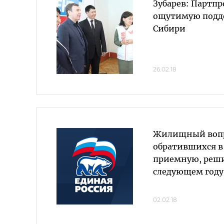
Зубарев: Партп
ощутимую подд
Сибири
26.02.18
Жилищный вопр
обратившихся в
приемную, реши
следующем году
02.02.18