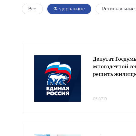
Все
Федеральные
Региональные
Депутат Госдум
многодетной се
решить жилищн
05.07.19