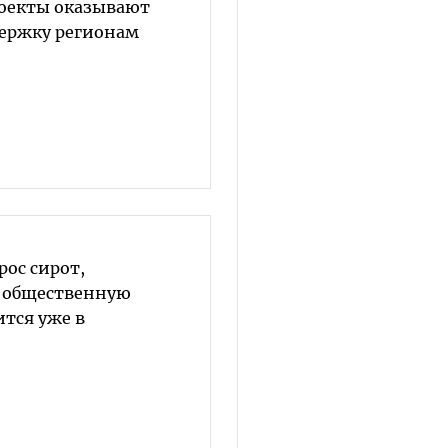
роекты оказывают
ержку регионам
ос сирот,
 общественную
тся уже в