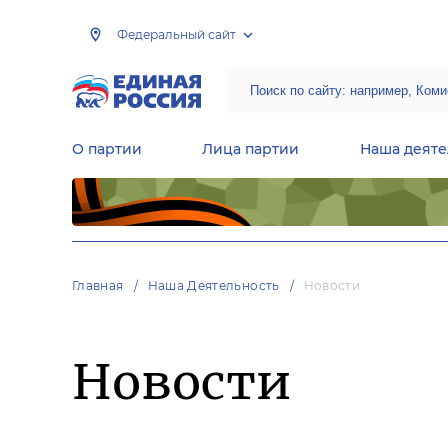
Федеральный сайт
О партии
Лица партии
Наша деяте
Центральная общественная приемная Председателя партии «Единая Россия»
Народная программа «Единой России»
Региональные общ
Руководящий состав Межрегиональных координационных советов
Центральная контрольная комиссия партии
Главная
Наша Деятельность
Новости
Новости