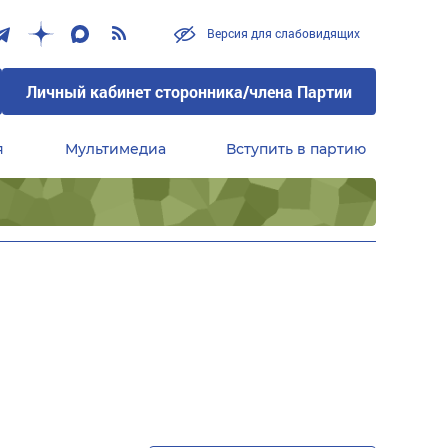
Версия для слабовидящих
Личный кабинет сторонника/члена Партии
я
Мультимедиа
Вступить в партию
Центральный совет сторонников партии «Единая Россия»