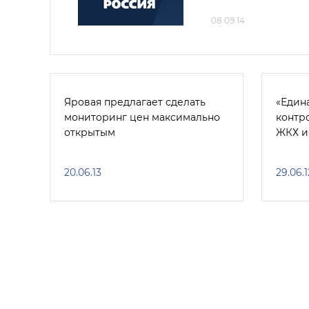
08.09.14
Яровая предлагает сделать
«Един
мониторинг цен максимально
контр
открытым
ЖКХ и
20.06.13
29.06.1