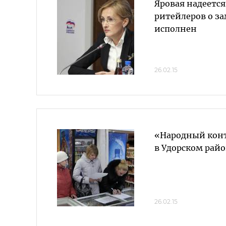
Яровая надеется
ритейлеров о за
исполнен
26.02.15
«Народный конт
в Удорском рай
26.02.15