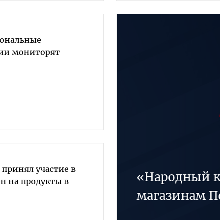
иональные
тии мониторят
 принял участие в
«Народный к
н на продукты в
магазинам П