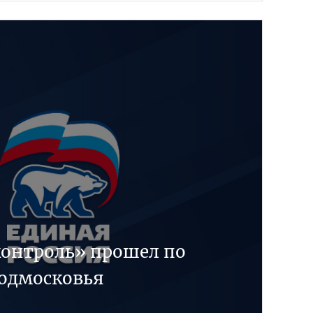
онтроль» прошел по
одмосковья