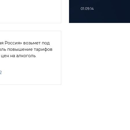
01.09.14
ая Россия» возьмет под
оль повышение тарифов
 цен на алкоголь
2