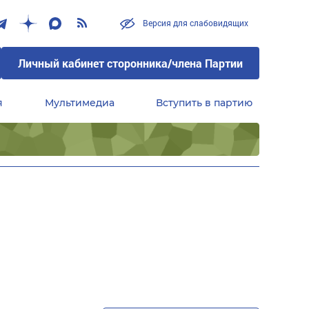
Версия для слабовидящих
Личный кабинет сторонника/члена Партии
я
Мультимедиа
Вступить в партию
Центральный совет сторонников партии «Единая Россия»