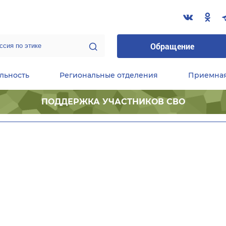
Обращение
льность
Региональные отделения
Приемна
ПОДДЕРЖКА УЧАСТНИКОВ СВО
ественные приемные Председателя Партии
Центральный исполнительный комитет партии
Фракция «Единой России» в ГД ФС РФ