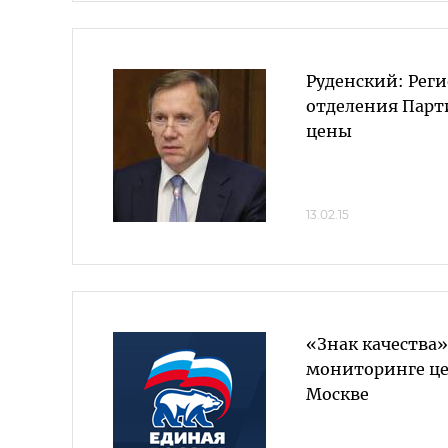
Руденский: Рег
отделения Пар
цены
13.02.15
«Знак качества»
мониторинге це
Москве