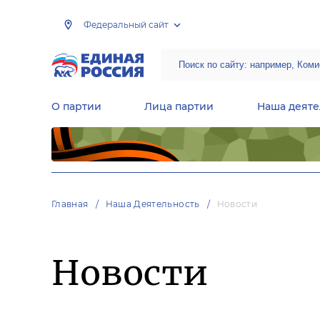
Федеральный сайт
О партии
Лица партии
Наша деяте
Центральная общественная приемная Председателя партии «Единая Россия»
Народная программа «Единой России»
Региональные общ
Руководящий состав Межрегиональных координационных советов
Центральная контрольная комиссия партии
Главная
Наша Деятельность
Новости
Новости