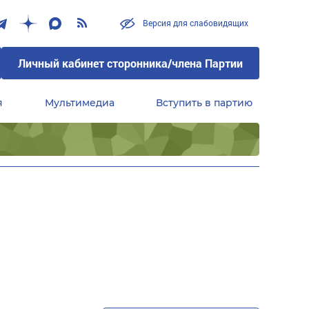
Версия для слабовидящих
Личный кабинет сторонника/члена Партии
я
Мультимедиа
Вступить в партию
Центральный совет сторонников партии «Единая Россия»