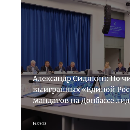
Александр Сидякин: По ч
выигранных «Единой Рос
мандатов на Донбассе ли
14.09.23