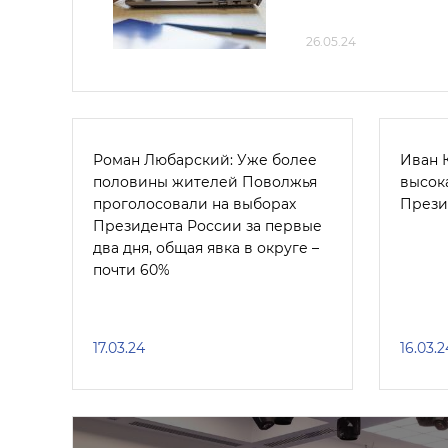
26.05.24
Роман Любарский: Уже более
Иван К
половины жителей Поволжья
высок
проголосовали на выборах
Прези
Президента России за первые
два дня, общая явка в округе –
почти 60%
17.03.24
16.03.2