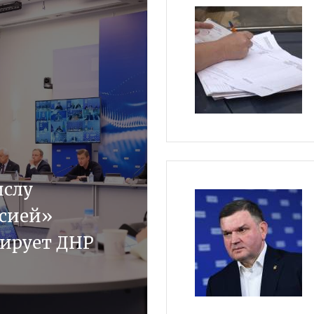
ислу
сией»
дирует ДНР