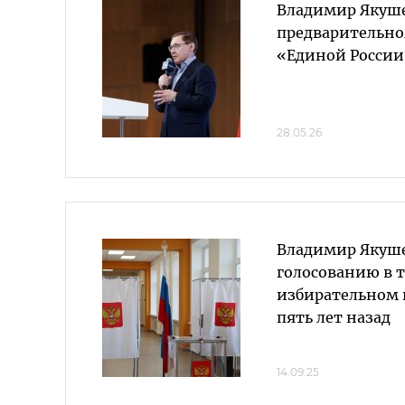
Владимир Якуше
предварительно
«Единой России
28.05.26
Владимир Якуше
голосованию в 
избирательном 
пять лет назад
14.09.25