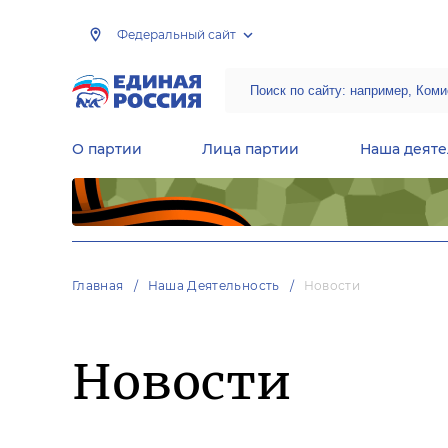
Федеральный сайт
О партии
Лица партии
Наша деяте
Центральная общественная приемная Председателя партии «Единая Россия»
Народная программа «Единой России»
Региональные общ
Руководящий состав Межрегиональных координационных советов
Центральная контрольная комиссия партии
Главная
Наша Деятельность
Новости
Новости