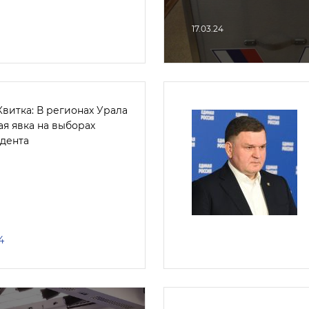
17.03.24
витка: В регионах Урала
ая явка на выборах
дента
4