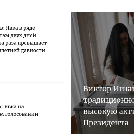
: Явка в ряде
гам двух дней
ва раза превышает
илетней давности
Виктор Игна
традиционн
: Явка на
высокую акт
м голосовании
Президента