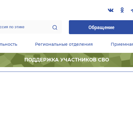
Обращение
льность
Региональные отделения
Приемна
ПОДДЕРЖКА УЧАСТНИКОВ СВО
ественные приемные Председателя Партии
Центральный исполнительный комитет партии
Фракция «Единой России» в ГД ФС РФ