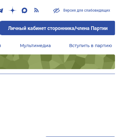
Версия для слабовидящих
Личный кабинет сторонника/члена Партии
я
Мультимедиа
Вступить в партию
Центральный совет сторонников партии «Единая Россия»