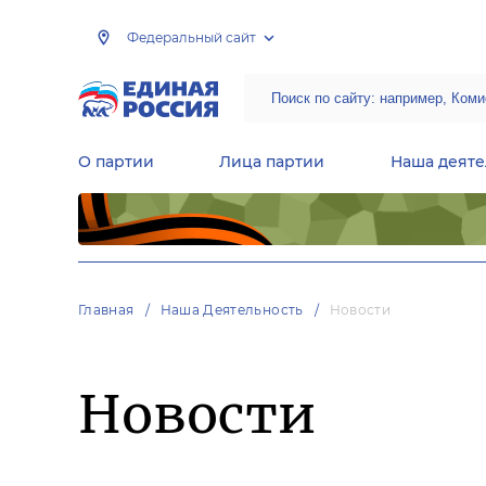
Федеральный сайт
О партии
Лица партии
Наша деяте
Центральная общественная приемная Председателя партии «Единая Россия»
Народная программа «Единой России»
Региональные общ
Руководящий состав Межрегиональных координационных советов
Центральная контрольная комиссия партии
Главная
Наша Деятельность
Новости
Новости