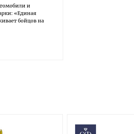
втомобили и
арки: «Единая
живает бойцов на