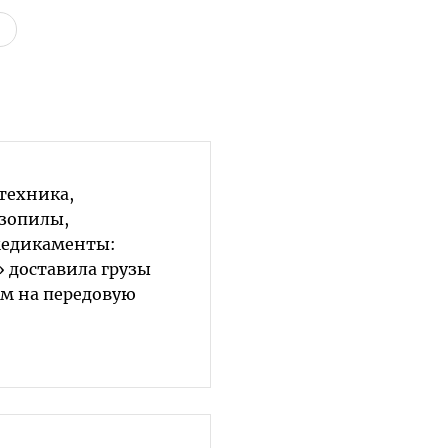
техника,
нзопилы,
медикаменты:
 доставила грузы
м на передовую