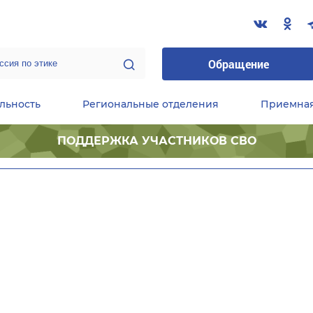
Обращение
льность
Региональные отделения
Приемна
ПОДДЕРЖКА УЧАСТНИКОВ СВО
ественные приемные Председателя Партии
Центральный исполнительный комитет партии
Фракция «Единой России» в ГД ФС РФ