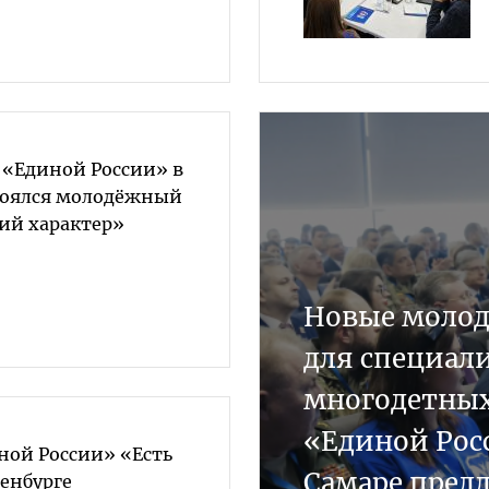
 «Единой России» в
тоялся молодёжный
ий характер»
Новые молод
для специали
многодетных
«Единой Росс
ной России» «Есть
Самаре пред
ренбурге