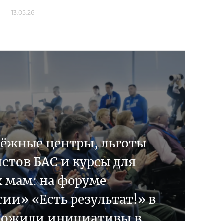
13.05.26
ёжные центры, льготы
стов БАС и курсы для
 мам: на форуме
ии» «Есть результат!» в
ложили инициативы в