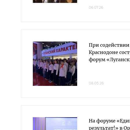
06.07.26
При содействии
Краснодоне сос
форум «Луганск
08.05.26
На форуме «Еди
результат!» в О