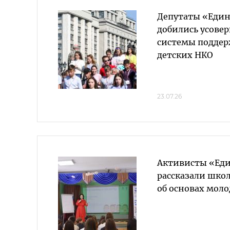
Депутаты «Един
добились усове
системы подде
детских НКО
23.07.26
Активисты «Еди
рассказали шко
об основах мол