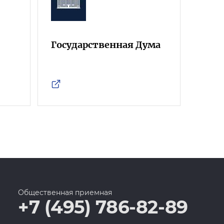
Государственная Дума
Фра
Росс
Общественная приемная
+7 (495) 786-82-89