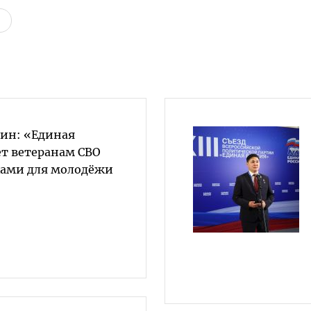
вин: «Единая
ет ветеранам СВО
ками для молодёжи