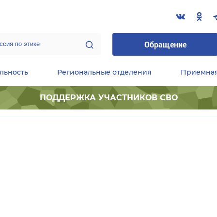
Обращение
льность
Региональные отделения
Приемна
ПОДДЕРЖКА УЧАСТНИКОВ СВО
ественные приемные Председателя Партии
Центральный исполнительный комитет партии
Фракция «Единой России» в ГД ФС РФ