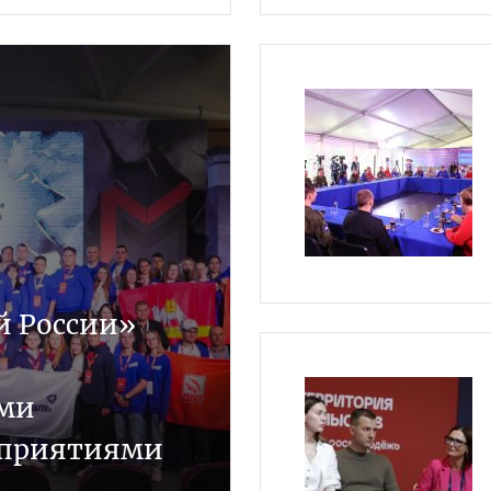
й России»
ыми
дприятиями