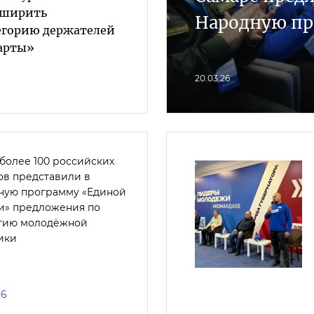
сширить
Народную п
егорию держателей
арты»
20.03.26
 более 100 российских
ов представили в
ную программу «Единой
и» предложения по
тию молодёжной
ики
26