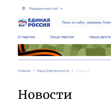
Федеральный сайт
О партии
Лица партии
Наша деяте
Центральная общественная приемная Председателя партии «Единая Россия»
Народная программа «Единой России»
Региональные общ
Руководящий состав Межрегиональных координационных советов
Центральная контрольная комиссия партии
Главная
Наша Деятельность
Новости
Новости