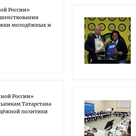
ой России»
ршенствования
ржки молодёжных и
ной России»
льникам Татарстана
одёжной политики