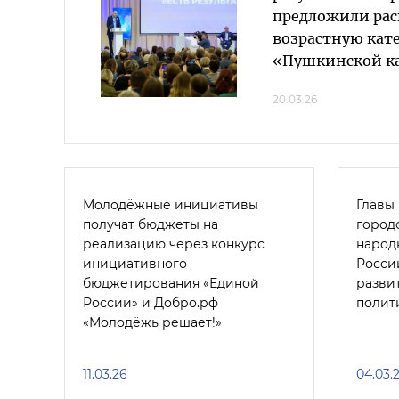
предложили ра
возрастную кат
«Пушкинской к
20.03.26
Молодёжные инициативы
Главы
получат бюджеты на
город
реализацию через конкурс
народ
инициативного
Росси
бюджетирования «Единой
разви
России» и Добро.рф
полит
«Молодёжь решает!»
11.03.26
04.03.