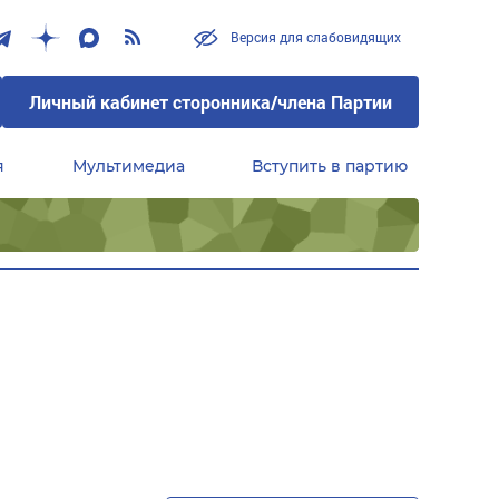
Версия для слабовидящих
Личный кабинет сторонника/члена Партии
я
Мультимедиа
Вступить в партию
Центральный совет сторонников партии «Единая Россия»