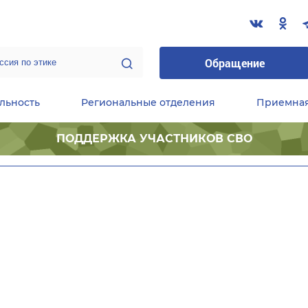
Обращение
льность
Региональные отделения
Приемна
ПОДДЕРЖКА УЧАСТНИКОВ СВО
ественные приемные Председателя Партии
Центральный исполнительный комитет партии
Фракция «Единой России» в ГД ФС РФ