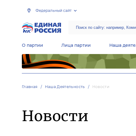
Федеральный сайт
О партии
Лица партии
Наша деяте
Центральная общественная приемная Председателя партии «Единая Россия»
Народная программа «Единой России»
Региональные общ
Руководящий состав Межрегиональных координационных советов
Центральная контрольная комиссия партии
Главная
Наша Деятельность
Новости
Новости