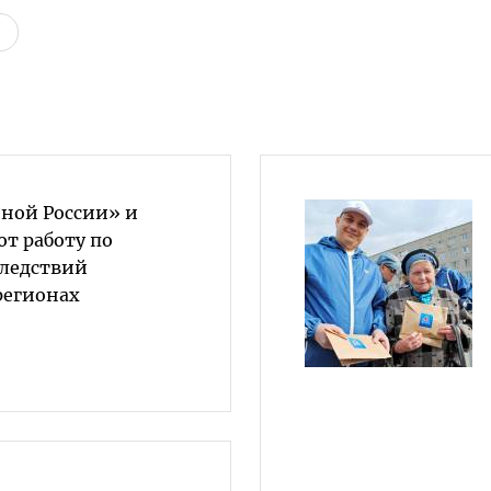
ной России» и
т работу по
ледствий
регионах