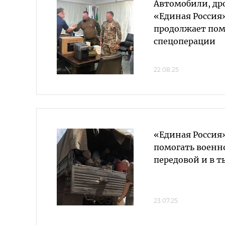
Автомобили, др
«Единая Россия»
продолжает пом
спецоперации
22.08.25
«Единая Россия
помогать воен
передовой и в т
23.07.25