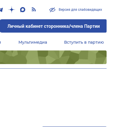
Версия для слабовидящих
Личный кабинет сторонника/члена Партии
я
Мультимедиа
Вступить в партию
Центральный совет сторонников партии «Единая Россия»