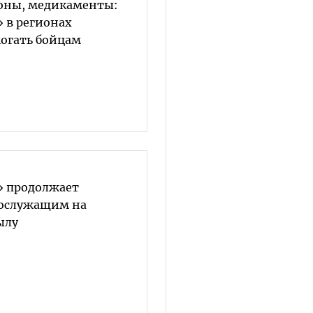
оны, медикаменты:
 в регионах
огать бойцам
» продолжает
нослужащим на
ылу