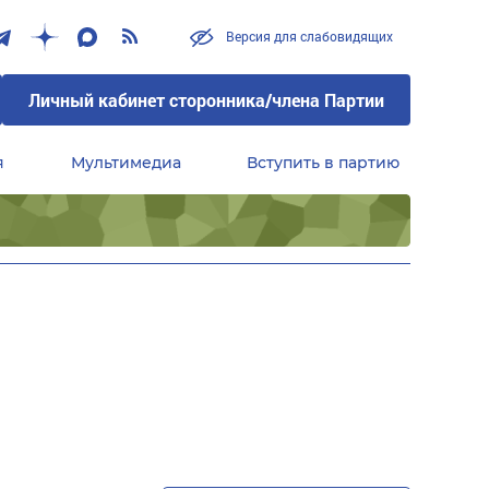
Версия для слабовидящих
Личный кабинет сторонника/члена Партии
я
Мультимедиа
Вступить в партию
Центральный совет сторонников партии «Единая Россия»