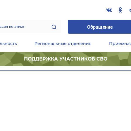
Обращение
льность
Региональные отделения
Приемна
ПОДДЕРЖКА УЧАСТНИКОВ СВО
ественные приемные Председателя Партии
Центральный исполнительный комитет партии
Фракция «Единой России» в ГД ФС РФ