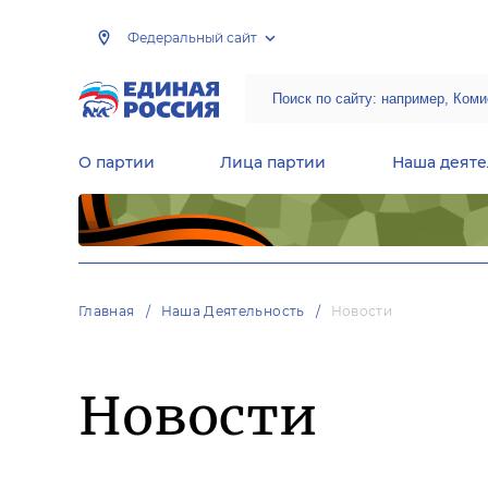
Федеральный сайт
О партии
Лица партии
Наша деяте
Центральная общественная приемная Председателя партии «Единая Россия»
Народная программа «Единой России»
Региональные общ
Руководящий состав Межрегиональных координационных советов
Центральная контрольная комиссия партии
Главная
Наша Деятельность
Новости
Новости