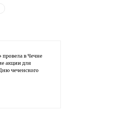
 провела в Чечне
ие акции для
Дню чеченского