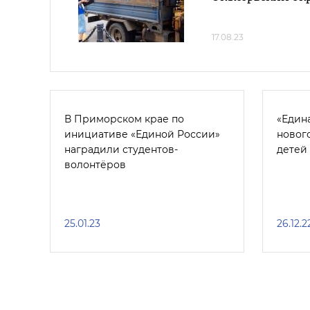
17.08.23
В Приморском крае по
«Един
инициативе «Единой России»
новог
наградили студентов-
детей
волонтёров
25.01.23
26.12.2