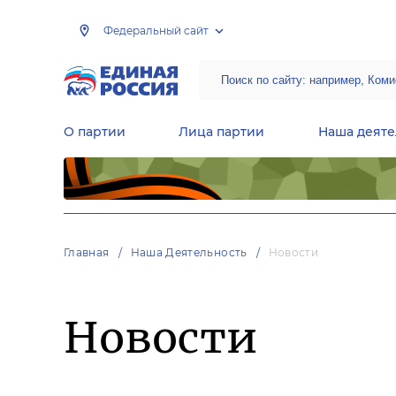
Федеральный сайт
О партии
Лица партии
Наша деяте
Центральная общественная приемная Председателя партии «Единая Россия»
Народная программа «Единой России»
Региональные общ
Руководящий состав Межрегиональных координационных советов
Центральная контрольная комиссия партии
Главная
Наша Деятельность
Новости
Новости