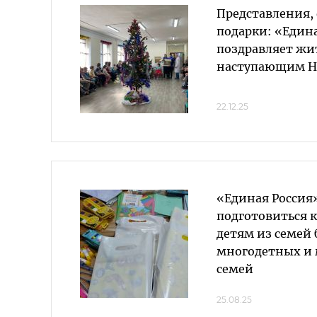
Представления,
подарки: «Един
поздравляет жи
наступающим Н
22.12.25
«Единая Россия
подготовиться к
детям из семей 
многодетных и
семей
25.08.25