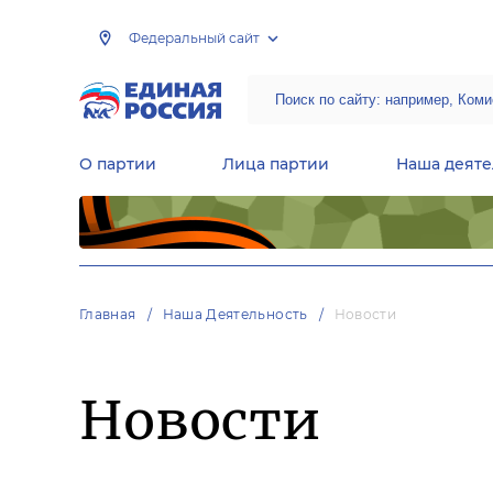
Федеральный сайт
О партии
Лица партии
Наша деяте
Центральная общественная приемная Председателя партии «Единая Россия»
Народная программа «Единой России»
Региональные общ
Руководящий состав Межрегиональных координационных советов
Центральная контрольная комиссия партии
Главная
Наша Деятельность
Новости
Новости