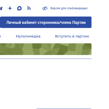
Версия для слабовидящих
Личный кабинет сторонника/члена Партии
я
Мультимедиа
Вступить в партию
Центральный совет сторонников партии «Единая Россия»