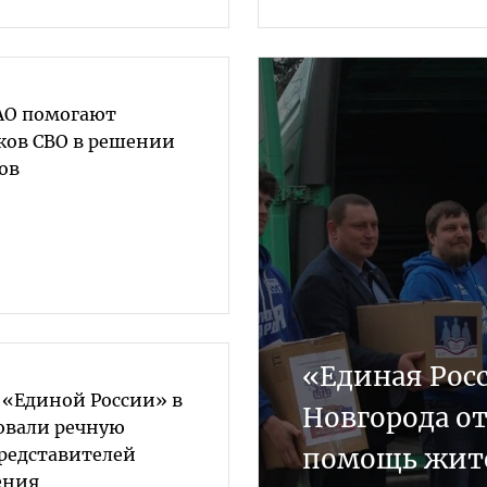
АО помогают
ков СВО в решении
ов
«Единая Рос
 «Единой России» в
Новгорода о
овали речную
помощь жит
представителей
ения