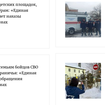
детских площадок,
рам: «Единая
яет наказы
онах
семьям бойцов СВО
раничья: «Единая
 обращения
онах