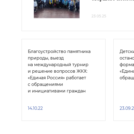
23.05.25
Благоустройство памятника
Детск
природы, выезд
остан
на международный турнир
форма
и решение вопросов ЖКХ:
«Едина
«Единая Россия» работает
обращ
с обращениями
и инициативами граждан
14.10.22
23.09.