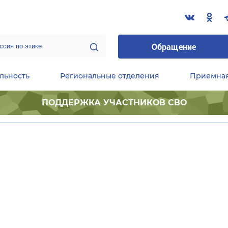
Обращение
льность
Региональные отделения
Приемна
ПОДДЕРЖКА УЧАСТНИКОВ СВО
ественные приемные Председателя Партии
Центральный исполнительный комитет партии
Фракция «Единой России» в ГД ФС РФ